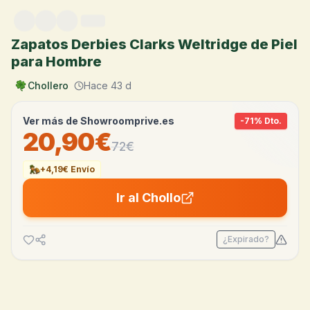
Saltar al contenido
Zapatos Derbies Clarks Weltridge de Piel
para Hombre
Chollero
Hace 43 d
Ver más de
Showroomprive.es
-
71
% Dto.
20,90€
72
€
+4,19€ Envío
Ir al Chollo
¿Expirado?