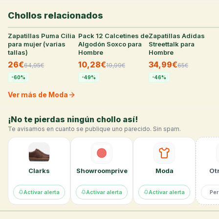
Chollos relacionados
Zapatillas Puma Cilia
31
°
Pack 12 Calcetines de
30
°
Zapatillas Adidas
29
°
para mujer (varias
Algodón Soxco para
Streettalk para
tallas)
Hombre
Hombre
26€
10,28€
34,99€
64,95
€
19,99
€
65
€
-
60
%
-
49
%
-
46
%
Ver más de Moda
¡No te pierdas ningún chollo así!
Te avisamos en cuanto se publique uno parecido. Sin spam.
Clarks
Showroomprive
Moda
Otr
Activar alerta
Activar alerta
Activar alerta
Per