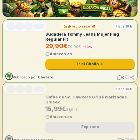
📉
¡Precio récord!
Hace 16 h
Sudadera Tommy Jeans Mujer Flag
Regular Fit
29,90
€
79,99
€
-
63
%
Amazon.es
Ir al Chollo ➜
0
Publicado por
Chollero
Hace 16 h
Gafas de Sol Hawkers Grip Polarizadas
Unisex
15,99
€
31,64
€
Amazon.es
Expirado
0