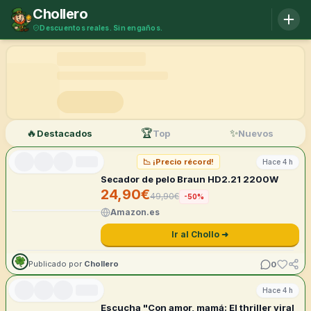
Saltar al contenido
Chollero
Descuentos reales. Sin engaños.
Chollos del día con histórico de precios: comprueba si el d
🔥
🏆
✨
Destacados
Top
Nuevos
📉
¡Precio récord!
Hace 4 h
Secador de pelo Braun HD2.21 2200W
24,90
€
49,90
€
-
50
%
Amazon.es
Ir al Chollo ➜
0
Publicado por
Chollero
Hace 4 h
Escucha "Con amor, mamá: El thriller viral