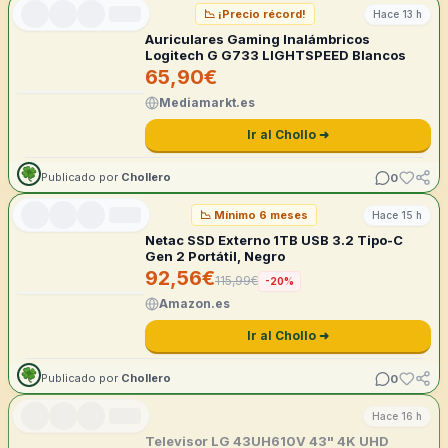
📉
¡Precio récord!
Hace 13 h
Auriculares Gaming Inalámbricos
Logitech G G733 LIGHTSPEED Blancos
65,90
€
Mediamarkt.es
Ir al Chollo ➜
0
Publicado por
Chollero
📉
Mínimo 6 meses
Hace 15 h
Netac SSD Externo 1TB USB 3.2 Tipo-C
Gen 2 Portátil, Negro
92,56
€
115,99
€
-
20
%
Amazon.es
Ir al Chollo ➜
0
Publicado por
Chollero
Hace 16 h
Televisor LG 43UH610V 43" 4K UHD