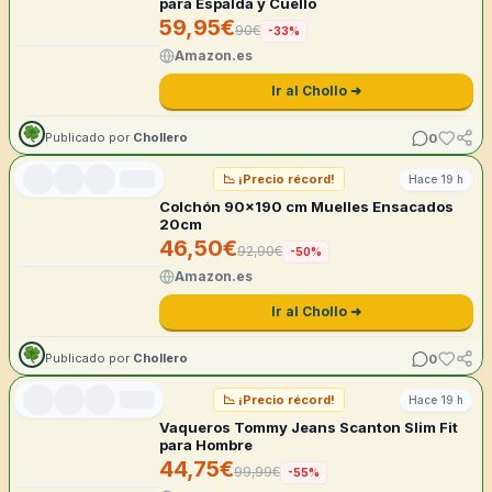
para Espalda y Cuello
59,95
€
90
€
-
33
%
Amazon.es
Ir al Chollo ➜
0
Publicado por
Chollero
📉
¡Precio récord!
Hace 19 h
Colchón 90x190 cm Muelles Ensacados
20cm
46,50
€
92,90
€
-
50
%
Amazon.es
Ir al Chollo ➜
0
Publicado por
Chollero
📉
¡Precio récord!
Hace 19 h
Vaqueros Tommy Jeans Scanton Slim Fit
para Hombre
44,75
€
99,99
€
-
55
%