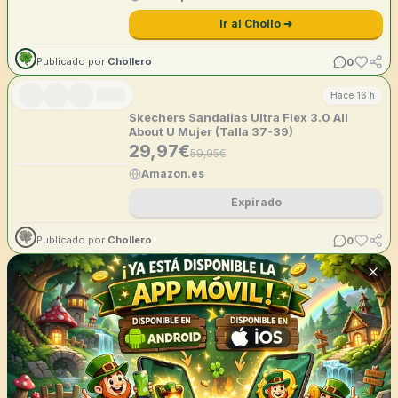
Ir al Chollo ➜
0
Publicado por
Chollero
Hace 16 h
Skechers Sandalias Ultra Flex 3.0 All
About U Mujer (Talla 37-39)
29,97
€
59,95
€
Amazon.es
Expirado
0
Publicado por
Chollero