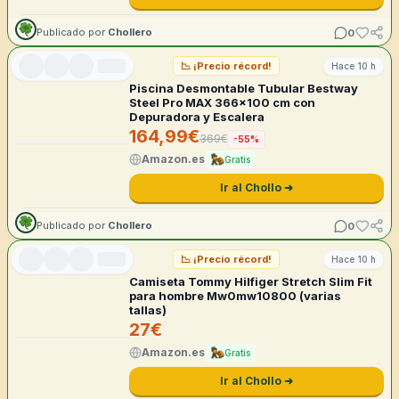
0
Publicado por
Chollero
📉
¡Precio récord!
Hace 10 h
Piscina Desmontable Tubular Bestway
Steel Pro MAX 366x100 cm con
Depuradora y Escalera
164,99
€
369
€
-
55
%
Amazon.es
Gratis
Ir al Chollo ➜
0
Publicado por
Chollero
📉
¡Precio récord!
Hace 10 h
Camiseta Tommy Hilfiger Stretch Slim Fit
para hombre Mw0mw10800 (varias
tallas)
27
€
Amazon.es
Gratis
Ir al Chollo ➜