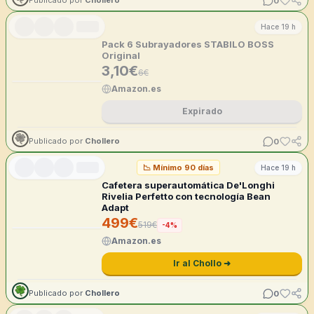
Publicado por
Chollero
Hace 19 h
Pack 6 Subrayadores STABILO BOSS
Original
3,10
€
6
€
Amazon.es
Expirado
0
Publicado por
Chollero
📉
Mínimo 90 días
Hace 19 h
Cafetera superautomática De'Longhi
Rivelia Perfetto con tecnología Bean
Adapt
499
€
519
€
-
4
%
Amazon.es
Ir al Chollo ➜
0
Publicado por
Chollero