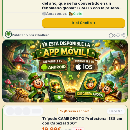
del año, que se ha convertido en un
fenómeno global" GRATIS con la prueba
de Audible
Amazon.es
Gratis
Ir al Chollo ➜
0
Publicado por
Chollero
📉
¡Precio récord!
Hace 6 h
Trípode CAMBOFOTO Profesional 188 cm
con Cabezal 360°
19,99
€