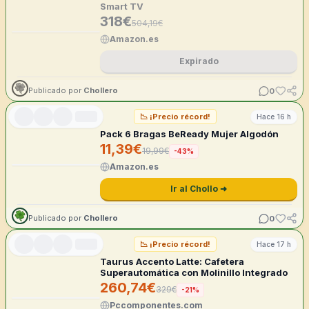
Smart TV
318
€
504,19
€
Amazon.es
Expirado
0
Publicado por
Chollero
📉
¡Precio récord!
Hace 16 h
Pack 6 Bragas BeReady Mujer Algodón
11,39
€
19,99
€
-
43
%
Amazon.es
Ir al Chollo ➜
0
Publicado por
Chollero
📉
¡Precio récord!
Hace 17 h
Taurus Accento Latte: Cafetera
Superautomática con Molinillo Integrado
260,74
€
329
€
-
21
%
Pccomponentes.com