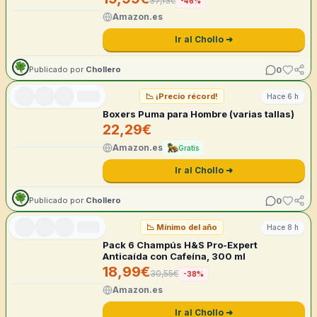
37,13
€
-
46
%
Amazon.es
Ir al Chollo ➜
0
Publicado por
Chollero
📉
¡Precio récord!
Hace 6 h
Boxers Puma para Hombre (varias tallas)
22,29
€
Amazon.es
Gratis
Ir al Chollo ➜
0
Publicado por
Chollero
📉
Mínimo del año
Hace 8 h
Pack 6 Champús H&S Pro-Expert
Anticaída con Cafeína, 300 ml
18,99
€
30,55
€
-
38
%
Amazon.es
Ir al Chollo ➜