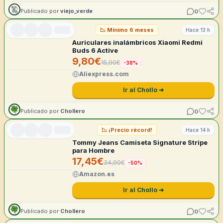
0
Publicado por
viejo_verde
📉
Mínimo 6 meses
Hace 13 h
Auriculares inalámbricos Xiaomi Redmi
Buds 6 Active
9,80
€
15,90
€
-
38
%
Aliexpress.com
Ir al Chollo ➜
0
Publicado por
Chollero
📉
¡Precio récord!
Hace 14 h
Tommy Jeans Camiseta Signature Stripe
para Hombre
17,45
€
34,90
€
-
50
%
Amazon.es
Ir al Chollo ➜
0
Publicado por
Chollero