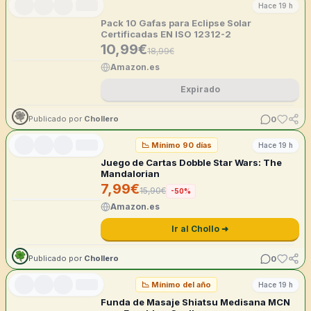
Hace 19 h
Pack 10 Gafas para Eclipse Solar
Certificadas EN ISO 12312-2
10,99
€
18,99
€
Amazon.es
Expirado
0
Publicado por
Chollero
📉
Mínimo 90 días
Hace 19 h
Juego de Cartas Dobble Star Wars: The
Mandalorian
7,99
€
15,90
€
-
50
%
Amazon.es
Ir al Chollo ➜
0
Publicado por
Chollero
📉
Mínimo del año
Hace 19 h
Funda de Masaje Shiatsu Medisana MCN