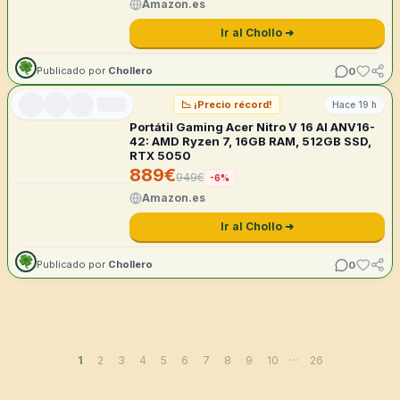
Amazon.es
Ir al Chollo ➜
0
Publicado por
Chollero
📉
¡Precio récord!
Hace 19 h
Portátil Gaming Acer Nitro V 16 AI ANV16-
42: AMD Ryzen 7, 16GB RAM, 512GB SSD,
RTX 5050
889
€
949
€
-
6
%
Amazon.es
Ir al Chollo ➜
0
Publicado por
Chollero
…
1
2
3
4
5
6
7
8
9
10
26