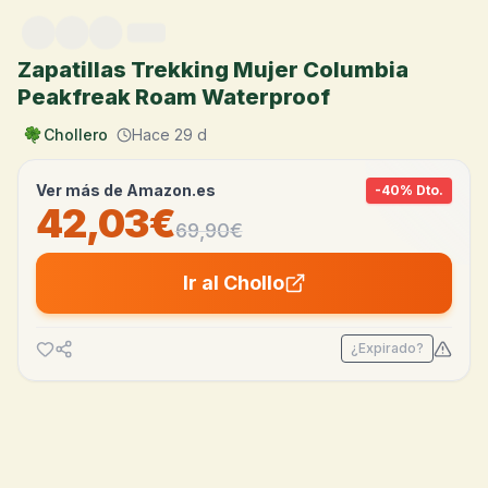
Saltar al contenido
Zapatillas Trekking Mujer Columbia
Peakfreak Roam Waterproof
Chollero
Hace 29 d
Ver más de
Amazon.es
-
40
% Dto.
42,03€
69,90
€
Ir al Chollo
¿Expirado?