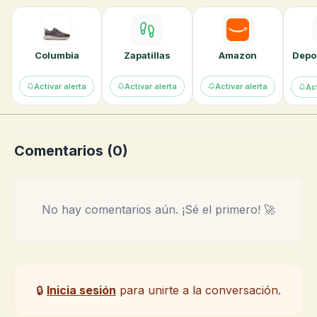
Columbia
Zapatillas
Amazon
Depor
Activar alerta
Activar alerta
Activar alerta
Act
Comentarios (
0
)
No hay comentarios aún. ¡Sé el primero! 🚀
🔒
Inicia sesión
para unirte a la conversación.