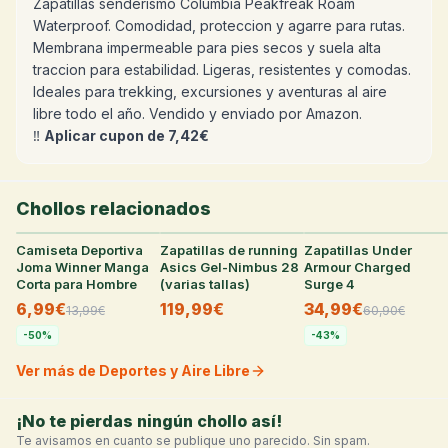
Zapatillas senderismo Columbia Peakfreak Roam
Waterproof. Comodidad, proteccion y agarre para rutas.
Membrana impermeable para pies secos y suela alta
traccion para estabilidad. Ligeras, resistentes y comodas.
Ideales para trekking, excursiones y aventuras al aire
libre todo el año. Vendido y enviado por Amazon.
‼️
Aplicar cupon de 7,42€
Chollos relacionados
Camiseta Deportiva
31
°
Zapatillas de running
28
°
Zapatillas Under
24
°
Joma Winner Manga
Asics Gel-Nimbus 28
Armour Charged
Corta para Hombre
(varias tallas)
Surge 4
6,99€
119,99€
34,99€
13,99
€
60,90
€
-
50
%
-
43
%
Ver más de Deportes y Aire Libre
¡No te pierdas ningún chollo así!
Te avisamos en cuanto se publique uno parecido. Sin spam.