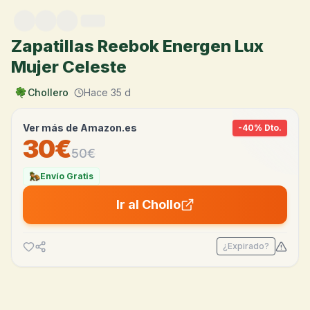
Saltar al contenido
Zapatillas Reebok Energen Lux
Mujer Celeste
Chollero
Hace 35 d
Ver más de
Amazon.es
-
40
% Dto.
30€
50
€
Envío Gratis
Ir al Chollo
¿Expirado?