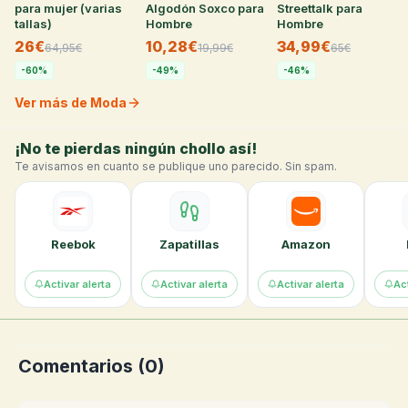
para mujer (varias
Algodón Soxco para
Streettalk para
tallas)
Hombre
Hombre
26€
10,28€
34,99€
64,95
€
19,99
€
65
€
-
60
%
-
49
%
-
46
%
Ver más de Moda
¡No te pierdas ningún chollo así!
Te avisamos en cuanto se publique uno parecido. Sin spam.
Reebok
Zapatillas
Amazon
Activar alerta
Activar alerta
Activar alerta
Act
Comentarios (
0
)