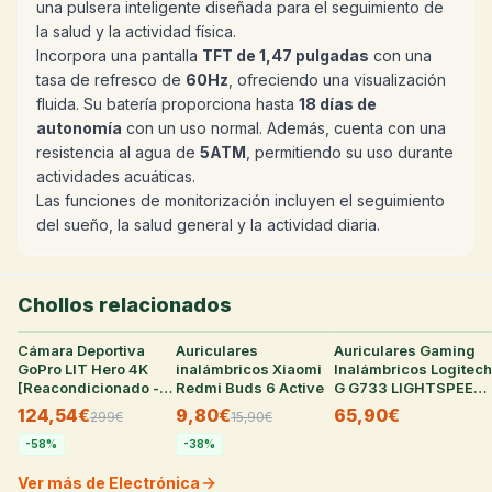
una pulsera inteligente diseñada para el seguimiento de
la salud y la actividad física.
Incorpora una pantalla
TFT de 1,47 pulgadas
con una
tasa de refresco de
60Hz
, ofreciendo una visualización
fluida. Su batería proporciona hasta
18 días de
autonomía
con un uso normal. Además, cuenta con una
resistencia al agua de
5ATM
, permitiendo su uso durante
actividades acuáticas.
Las funciones de monitorización incluyen el seguimiento
del sueño, la salud general y la actividad diaria.
Chollos relacionados
Cámara Deportiva
35
°
Auriculares
31
°
Auriculares Gaming
25
°
GoPro LIT Hero 4K
inalámbricos Xiaomi
Inalámbricos Logitech
[Reacondicionado -
Redmi Buds 6 Active
G G733 LIGHTSPEED
Como Nuevo]
Blancos
124,54€
9,80€
65,90€
299
€
15,90
€
-
58
%
-
38
%
Ver más de Electrónica