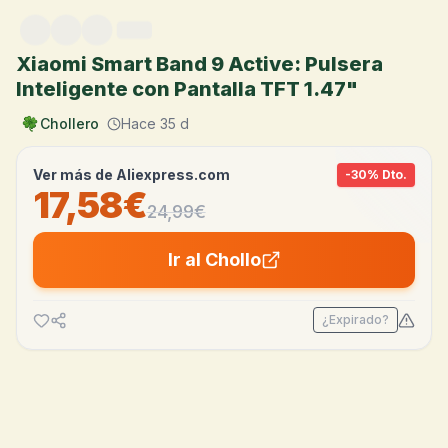
Saltar al contenido
Xiaomi Smart Band 9 Active: Pulsera
Inteligente con Pantalla TFT 1.47"
Chollero
Hace 35 d
Ver más de
Aliexpress.com
-
30
% Dto.
17,58€
24,99
€
Ir al Chollo
¿Expirado?