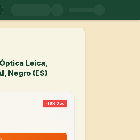
Óptica Leica,
I, Negro (ES)
-
18
% Dto.