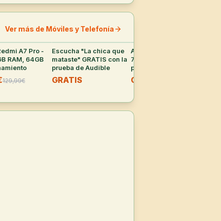
Ver más de Móviles y Telefonía
edmi A7 Pro -
22
°
Escucha "La chica que
38
°
Amazon: 2ª unidad con
37
°
Bas
GB RAM, 64GB
mataste" GRATIS con la
70% de descuento en
45W
amiento
prueba de Audible
productos de
Car
supermercado
par
€
GRATIS
CUPÓN
16
129,99
€
seleccionados
iPa
-
3