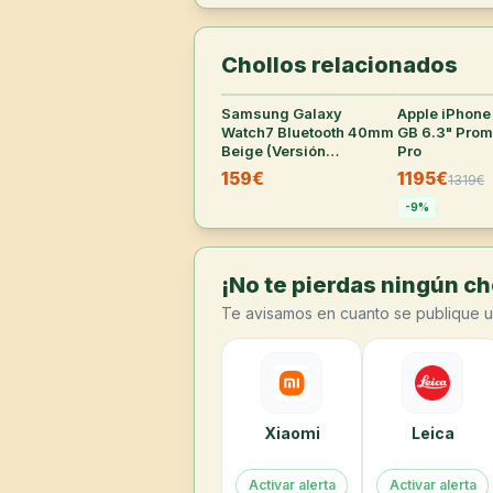
Chollos relacionados
Samsung Galaxy
36
°
Apple iPhone
Watch7 Bluetooth 40mm
GB 6.3" Prom
Beige (Versión
Pro
Española)
159€
1195€
1319
€
-
9
%
¡No te pierdas ningún cho
Te avisamos en cuanto se publique u
Xiaomi
Leica
Activar alerta
Activar alerta