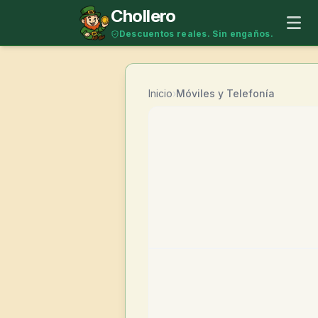
Saltar al contenido
Chollero
Descuentos reales. Sin engaños.
Inicio
›
Móviles y Telefonía
-
18
%