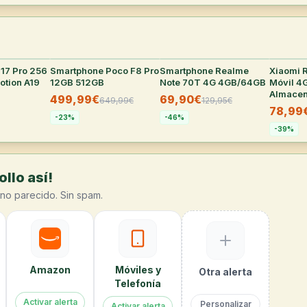
 17 Pro 256
29
°
Smartphone Poco F8 Pro
27
°
Smartphone Realme
27
°
Xiaomi R
otion A19
12GB 512GB
Note 70T 4G 4GB/64GB
Móvil 4
Almacen
499,99€
69,90€
649,99
€
129,95
€
78,99
-
23
%
-
46
%
-
39
%
llo así!
no parecido. Sin spam.
Amazon
Móviles y
Otra alerta
Telefonía
Activar alerta
Personalizar
Activar alerta