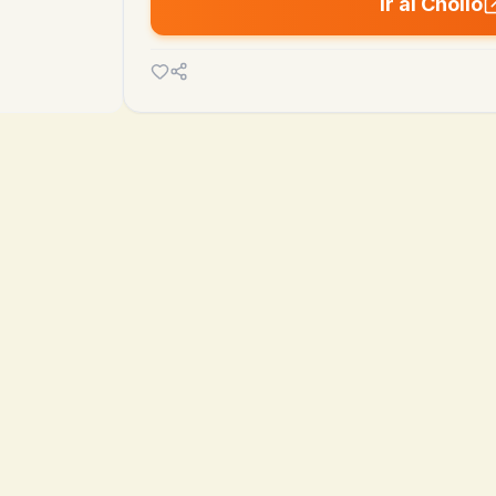
Ir al Chollo

971.86€
799.99€
MEDIA 90D
MÍN
hoy