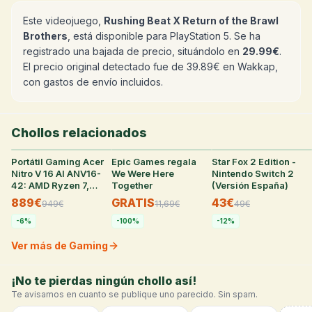
Este videojuego,
Rushing Beat X Return of the Brawl
Brothers
, está disponible para PlayStation 5. Se ha
registrado una bajada de precio, situándolo en
29.99€
.
El precio original detectado fue de 39.89€ en Wakkap,
con gastos de envío incluidos.
Chollos relacionados
Portátil Gaming Acer
24
°
Epic Games regala
38
°
Star Fox 2 Edition -
31
°
Nitro V 16 AI ANV16-
We Were Here
Nintendo Switch 2
42: AMD Ryzen 7,
Together
(Versión España)
16GB RAM, 512GB
889€
GRATIS
43€
949
€
11,69
€
49
€
SSD, RTX 5050
-
6
%
-
100
%
-
12
%
Ver más de Gaming
¡No te pierdas ningún chollo así!
Te avisamos en cuanto se publique uno parecido. Sin spam.