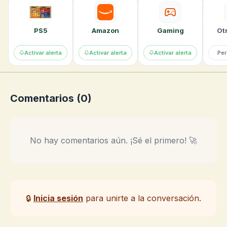
PS5
Amazon
Gaming
Otr
Activar alerta
Activar alerta
Activar alerta
Per
Comentarios (
0
)
No hay comentarios aún. ¡Sé el primero! 🚀
🔒
Inicia sesión
para unirte a la conversación.