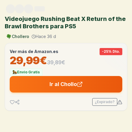
Saltar al contenido
Videojuego Rushing Beat X Return of the
Brawl Brothers para PS5
Chollero
Hace 36 d
Ver más de
Amazon.es
-
25
% Dto.
29,99€
39,89
€
Envío Gratis
Ir al Chollo
¿Expirado?