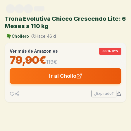
Saltar al contenido
Trona Evolutiva Chicco Crescendo Lite: 6
Meses a 110 kg
Chollero
Hace 46 d
Ver más de
Amazon.es
-
33
% Dto.
79,90€
119
€
Ir al Chollo
¿Expirado?