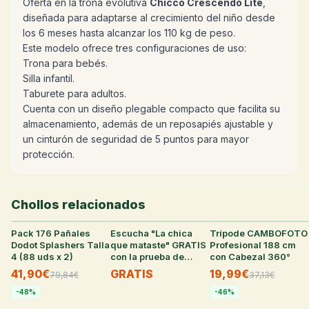
Oferta en la trona evolutiva
Chicco Crescendo Lite
,
diseñada para adaptarse al crecimiento del niño desde
los 6 meses hasta alcanzar los 110 kg de peso.
Este modelo ofrece tres configuraciones de uso:
Trona para bebés.
Silla infantil.
Taburete para adultos.
Cuenta con un diseño plegable compacto que facilita su
almacenamiento, además de un reposapiés ajustable y
un cinturón de seguridad de 5 puntos para mayor
protección.
Chollos relacionados
Pack 176 Pañales
33
°
Escucha "La chica
38
°
Trípode CAMBOFOTO
36
°
Dodot Splashers Talla
que mataste" GRATIS
Profesional 188 cm
4 (88 uds x 2)
con la prueba de
con Cabezal 360°
Audible
41,90€
GRATIS
19,99€
79,84
€
37,13
€
-
48
%
-
46
%