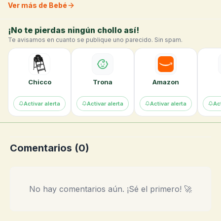
Ver más de Bebé
¡No te pierdas ningún chollo así!
Te avisamos en cuanto se publique uno parecido. Sin spam.
Chicco
Trona
Amazon
Activar alerta
Activar alerta
Activar alerta
Act
Comentarios (
0
)
No hay comentarios aún. ¡Sé el primero! 🚀