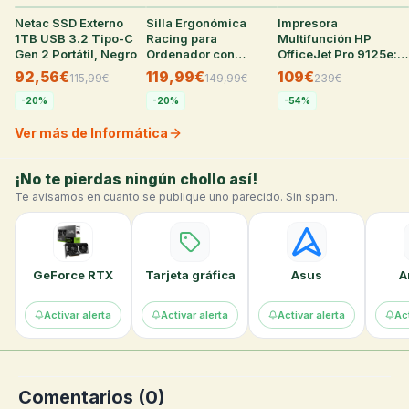
Netac SSD Externo
27
°
Silla Ergonómica
22
°
Impresora
22
°
1TB USB 3.2 Tipo-C
Racing para
Multifunción HP
Gen 2 Portátil, Negro
Ordenador con
OfficeJet Pro 9125e:
Reposapiés y
WiFi, Fax, Dúplex
92,56€
119,99€
109€
115,99
€
149,99
€
239
€
Reposacabezas,
Cuero Sintético Negro
-
20
%
-
20
%
-
54
%
Ver más de Informática
¡No te pierdas ningún chollo así!
Te avisamos en cuanto se publique uno parecido. Sin spam.
GeForce RTX
Tarjeta gráfica
Asus
A
Activar alerta
Activar alerta
Activar alerta
Act
Comentarios (
0
)