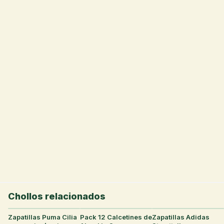
Chollos relacionados
Zapatillas Puma Cilia
31
°
Pack 12 Calcetines de
30
°
Zapatillas Adidas
29
°