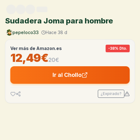
Saltar al contenido
Sudadera Joma para hombre
pepeloco33
Hace 38 d
Ver más de
Amazon.es
-
38
% Dto.
12,49€
20
€
Ir al Chollo
¿Expirado?
💰