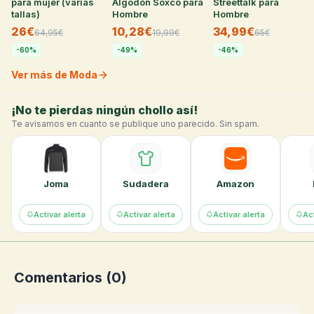
para mujer (varias
Algodón Soxco para
Streettalk para
tallas)
Hombre
Hombre
26€
10,28€
34,99€
64,95
€
19,99
€
65
€
-
60
%
-
49
%
-
46
%
Ver más de Moda
¡No te pierdas ningún chollo así!
Te avisamos en cuanto se publique uno parecido. Sin spam.
Joma
Sudadera
Amazon
Activar alerta
Activar alerta
Activar alerta
Act
Comentarios (
0
)