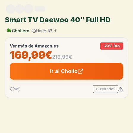
Saltar al contenido
Smart TV Daewoo 40" Full HD
Chollero
Hace 33 d
Ver más de
Amazon.es
-
23
% Dto.
169,99€
219,99
€
Ir al Chollo
¿Expirado?
💰