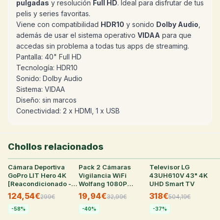
pulgadas
y resolución
Full HD
. Ideal para disfrutar de tus
pelis y series favoritas.
Viene con compatibilidad
HDR10
y sonido
Dolby Audio
,
además de usar el sistema operativo
VIDAA
para que
accedas sin problema a todas tus apps de streaming.
Pantalla: 40" Full HD
Tecnología: HDR10
Sonido: Dolby Audio
Sistema: VIDAA
Diseño: sin marcos
Conectividad: 2 x HDMI, 1 x USB
Chollos relacionados
Cámara Deportiva
35
°
Pack 2 Cámaras
28
°
Televisor LG
27
°
GoPro LIT Hero 4K
Vigilancia WiFi
43UH610V 43" 4K
[Reacondicionado -
Wolfang 1080P
UHD Smart TV
Como Nuevo]
Interior
124,54€
19,94€
318€
299
€
32,99
€
504,19
€
-
58
%
-
40
%
-
37
%