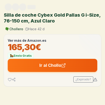
Saltar al contenido
Silla de coche Cybex Gold Pallas G i-Size,
76-150 cm, Azul Claro
Chollero
Hace 42 d
Ver más de
Amazon.es
165,30€
Envío Gratis
Ir al Chollo
¿Expirado?