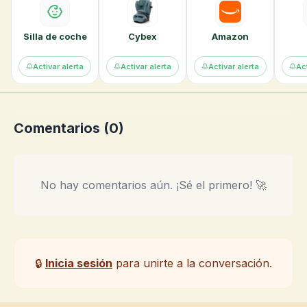
Silla de coche
Cybex
Amazon
Activar alerta
Activar alerta
Activar alerta
Act
Comentarios (
0
)
No hay comentarios aún. ¡Sé el primero! 🚀
🔒
Inicia sesión
para unirte a la conversación.