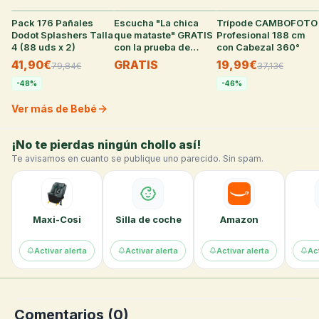
Pack 176 Pañales
33
°
Escucha "La chica
38
°
Trípode CAMBOFOTO
36
°
Dodot Splashers Talla
que mataste" GRATIS
Profesional 188 cm
4 (88 uds x 2)
con la prueba de
con Cabezal 360°
Audible
41,90€
GRATIS
19,99€
79,84
€
37,13
€
-
48
%
-
46
%
Ver más de Bebé
¡No te pierdas ningún chollo así!
Te avisamos en cuanto se publique uno parecido. Sin spam.
Maxi-Cosi
Silla de coche
Amazon
Activar alerta
Activar alerta
Activar alerta
Act
Comentarios (
0
)