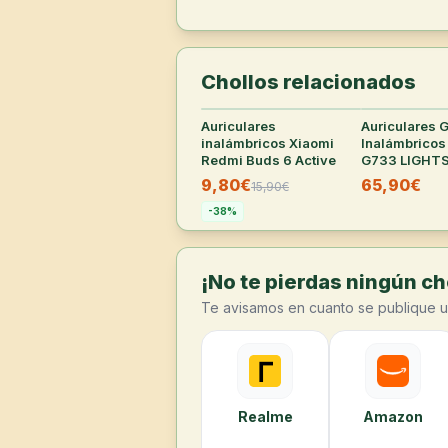
Chollos relacionados
Auriculares
32
°
Auriculares 
inalámbricos Xiaomi
Inalámbricos
Redmi Buds 6 Active
G733 LIGHT
Blancos
9,80€
65,90€
15,90
€
-
38
%
¡No te pierdas ningún cho
Te avisamos en cuanto se publique u
Realme
Amazon