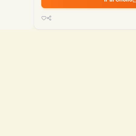

48.93€
39.00€
MEDIA 90D
MÍN
hoy