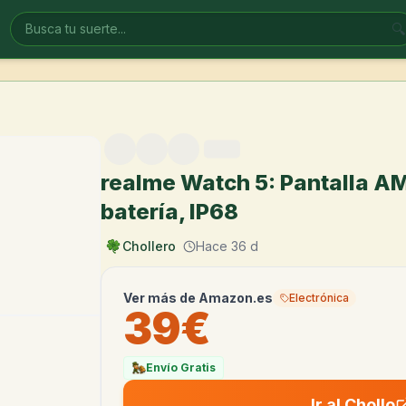
🔍
realme Watch 5: Pantalla AM
batería, IP68
Chollero
Hace 36 d
Ver más de
Amazon.es
Electrónica
39€
Envío Gratis
Ir al Chollo