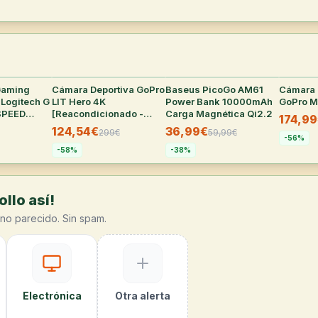
Gaming
25
°
Cámara Deportiva GoPro
35
°
Baseus PicoGo AM61
33
°
Cámara 
 Logitech G
LIT Hero 4K
Power Bank 10000mAh
GoPro 
SPEED
[Reacondicionado -
Carga Magnética Qi2.2
174,9
Como Nuevo]
124,54€
36,99€
299
€
59,99
€
-
56
%
-
58
%
-
38
%
llo así!
no parecido. Sin spam.
Electrónica
Otra alerta