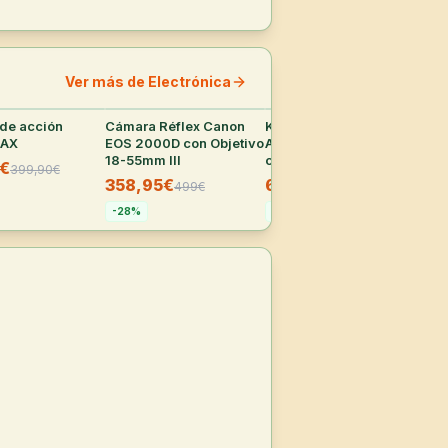
Ver más de Electrónica
de acción
30
°
Cámara Réflex Canon
29
°
Kentfaith Y30
29
°
Pac
MAX
EOS 2000D con Objetivo
Auriculares Traductor
Vig
18-55mm III
con 150 idiomas y
108
9€
399,90
€
Bluetooth 5.3
358,95€
64,99€
19
499
€
129,99
€
-
28
%
-
50
%
-
4