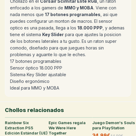
Chollazo en el
Corsair Scimitar Elite RGB
, un ratón
enfocado a los gamers de
MMO y MOBA
. Viene con
nada menos que
17 botones programables
, asi que
puedes configurar un monton de macros. El sensor
optico es una pasada, llega a los
18.000 PPP
, y ademas
tiene el sistema
Key Slider
para que ajustes la posicion
de los botones laterales a tu gusto. Es un raton super
comodo, diseñado para que juegues horas sin
problemas y aguante lo que le eches.
17 botones programables
Sensor óptico 18.000 PPP
Sistema Key Slider ajustable
Diseño ergonómico
Ideal para MMO y MOBA
Chollos relacionados
Rainbow Six
21
°
Epic Games regala
38
°
Juego Demon's Souls
31
°
Extraction PS5
We Were Here
para PlayStation
Edición Estándar (UE)
Together
34,99€
44,99
€