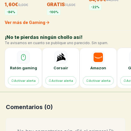
1,60€
GRATIS
9,99
€
11,69
€
-
22
%
-
84
%
-
100
%
Ver más de Gaming
¡No te pierdas ningún chollo así!
Te avisamos en cuanto se publique uno parecido. Sin spam.
Ratón gaming
Corsair
Amazon
G
Activar alerta
Activar alerta
Activar alerta
Act
Comentarios (
0
)