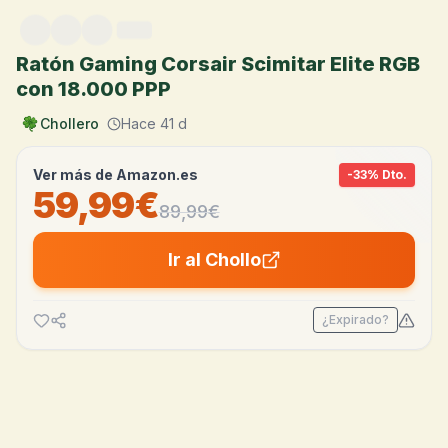
Saltar al contenido
Ratón Gaming Corsair Scimitar Elite RGB
con 18.000 PPP
Chollero
Hace 41 d
Ver más de
Amazon.es
-
33
% Dto.
59,99€
89,99
€
Ir al Chollo
¿Expirado?