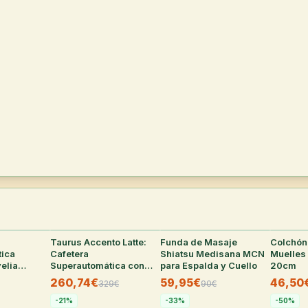
30
°
Taurus Accento Latte:
28
°
Funda de Masaje
25
°
Colchón
tica
Cafetera
Shiatsu Medisana MCN
Muelles
elia
Superautomática con
para Espalda y Cuello
20cm
tecnología
Molinillo Integrado
260,74€
59,95€
46,50
329
€
90
€
-
21
%
-
33
%
-
50
%