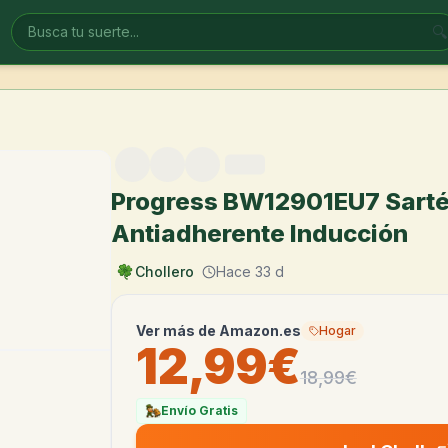
🔍
Progress BW12901EU7 Sart
Antiadherente Inducción
Chollero
Hace 33 d
Ver más de
Amazon.es
Hogar
12,99€
18,99
€
Envío Gratis