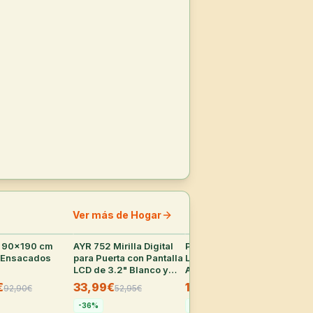
Ver más de Hogar
 90x190 cm
24
°
AYR 752 Mirilla Digital
12
°
Pack 2x Detergente
35
°
DUR
 Ensacados
para Puerta con Pantalla
Líquido Wipp Express
Alc
LCD de 3.2" Blanco y
Antiolores 55 Lavados
1.5
Latón
€
33,99€
15,29€
25
92,90
€
52,95
€
27,99
€
-
36
%
-
45
%
-
2