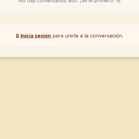
No hay comentarios aún. ¡Sé el primero! 🚀
🔒
Inicia sesión
para unirte a la conversación.