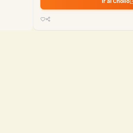
Ir al Chollo

16.12€
12.99€
MEDIA 90D
MÍN
hoy