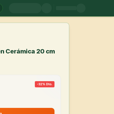
én Cerámica 20 cm
-
32
% Dto.