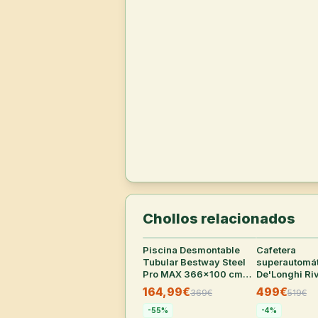
Chollos relacionados
Piscina Desmontable
33
°
Cafetera
Tubular Bestway Steel
superautomá
Pro MAX 366x100 cm
De'Longhi Riv
con Depuradora y
Perfetto con 
164,99€
499€
369
€
519
€
Escalera
Bean Adapt
-
55
%
-
4
%