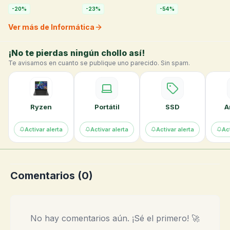
Reposacabezas,
Cuero Sintético Negro
-
20
%
-
23
%
-
54
%
Ver más de Informática
¡No te pierdas ningún chollo así!
Te avisamos en cuanto se publique uno parecido. Sin spam.
Ryzen
Portátil
SSD
A
Activar alerta
Activar alerta
Activar alerta
Act
Comentarios (
0
)
No hay comentarios aún. ¡Sé el primero! 🚀