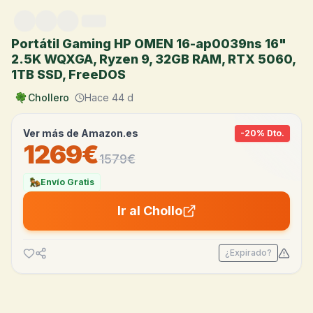
Saltar al contenido
Portátil Gaming HP OMEN 16-ap0039ns 16"
2.5K WQXGA, Ryzen 9, 32GB RAM, RTX 5060,
1TB SSD, FreeDOS
Chollero
Hace 44 d
Ver más de
Amazon.es
-
20
% Dto.
1269€
1579
€
Envío Gratis
Ir al Chollo
¿Expirado?