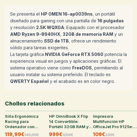
Se presenta el
HP OMEN 16-ap0039ns
, un portátil
diseñado para gaming con una pantalla de
16 pulgadas
y resolución
2.5K WQXGA
. Equipado con el procesador
AMD Ryzen 9-8940HX
,
32GB de memoria RAM
y un
almacenamiento
SSD de 1TB
, ofrece un rendimiento
sólido para tareas exigentes.
La tarjeta gráfica
NVIDIA GeForce RTX 5060
potencia la
experiencia visual en juegos y aplicaciones gráficas. El
sistema operativo viene como
FreeDOS
, permitiendo al
usuario instalar su sistema preferido. El teclado es
QWERTY Español
y el acabado es en color negro.
Chollos relacionados
Silla Ergonómica
22
°
HP OmniBook X Flip
25
°
Impresora
22
°
Racing para
14 Convertible:
Multifunción HP
Ordenador con
Portátil 32GB RAM y
OfficeJet Pro 9125e:
Reposapiés y
SSD 1TB
WiFi, Fax, Dúplex
119,99€
999€
109€
149,99
€
1299
€
239
€