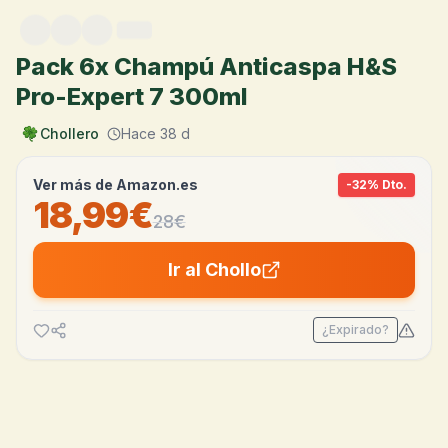
Saltar al contenido
Pack 6x Champú Anticaspa H&S
Pro-Expert 7 300ml
Chollero
Hace 38 d
Ver más de
Amazon.es
-
32
% Dto.
18,99€
28
€
Ir al Chollo
¿Expirado?