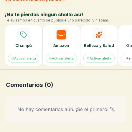
¡No te pierdas ningún chollo así!
Te avisamos en cuanto se publique uno parecido. Sin spam.
Champú
Amazon
Belleza y Salud
Otr
Activar alerta
Activar alerta
Activar alerta
Per
Comentarios (
0
)
No hay comentarios aún. ¡Sé el primero! 🚀