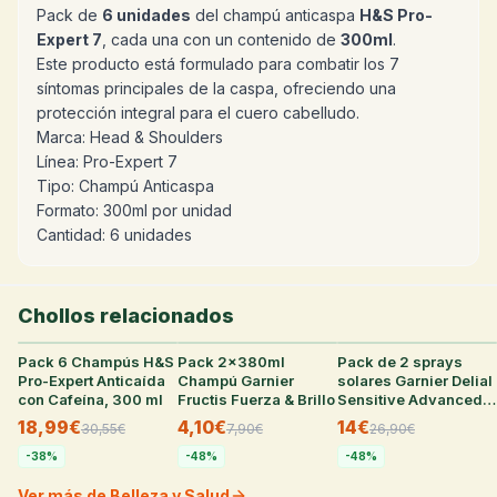
Pack de
6 unidades
del champú anticaspa
H&S Pro-
Expert 7
, cada una con un contenido de
300ml
.
Este producto está formulado para combatir los 7
síntomas principales de la caspa, ofreciendo una
protección integral para el cuero cabelludo.
Marca: Head & Shoulders
Línea: Pro-Expert 7
Tipo: Champú Anticaspa
Formato: 300ml por unidad
Cantidad: 6 unidades
Chollos relacionados
Pack 6 Champús H&S
7
°
Pack 2x380ml
32
°
Pack de 2 sprays
31
°
Pro-Expert Anticaída
Champú Garnier
solares Garnier Delial
con Cafeína, 300 ml
Fructis Fuerza & Brillo
Sensitive Advanced
FPS50+ de 270ml
18,99€
4,10€
14€
30,55
€
7,90
€
26,90
€
-
38
%
-
48
%
-
48
%
Ver más de Belleza y Salud