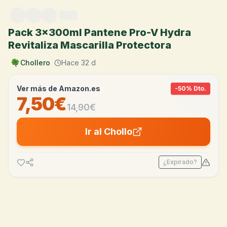
Saltar al contenido
Pack 3x300ml Pantene Pro-V Hydra
Revitaliza Mascarilla Protectora
Chollero
Hace 32 d
Ver más de
Amazon.es
-
50
% Dto.
7,50€
14,90
€
Ir al Chollo
¿Expirado?