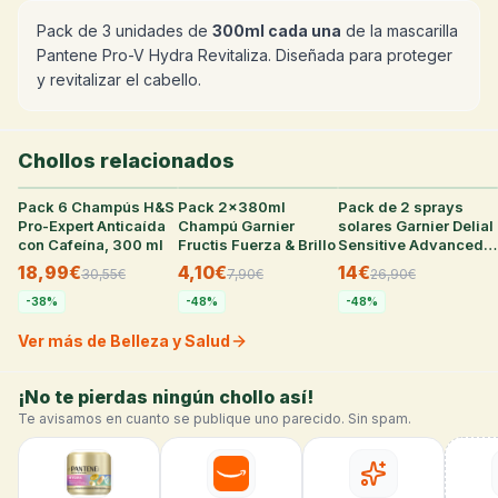
Pack de 3 unidades de
300ml cada una
de la mascarilla
Pantene Pro-V Hydra Revitaliza. Diseñada para proteger
y revitalizar el cabello.
Chollos relacionados
Pack 6 Champús H&S
25
°
Pack 2x380ml
32
°
Pack de 2 sprays
31
°
Pro-Expert Anticaída
Champú Garnier
solares Garnier Delial
con Cafeína, 300 ml
Fructis Fuerza & Brillo
Sensitive Advanced
FPS50+ de 270ml
18,99€
4,10€
14€
30,55
€
7,90
€
26,90
€
-
38
%
-
48
%
-
48
%
Ver más de Belleza y Salud
¡No te pierdas ningún chollo así!
Te avisamos en cuanto se publique uno parecido. Sin spam.