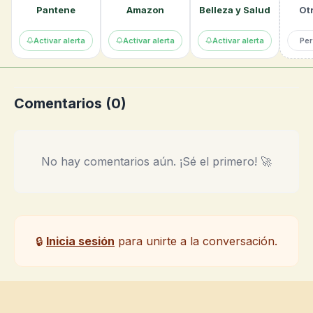
Pantene
Amazon
Belleza y Salud
Otr
Activar alerta
Activar alerta
Activar alerta
Per
Comentarios (
0
)
No hay comentarios aún. ¡Sé el primero! 🚀
🔒
Inicia sesión
para unirte a la conversación.