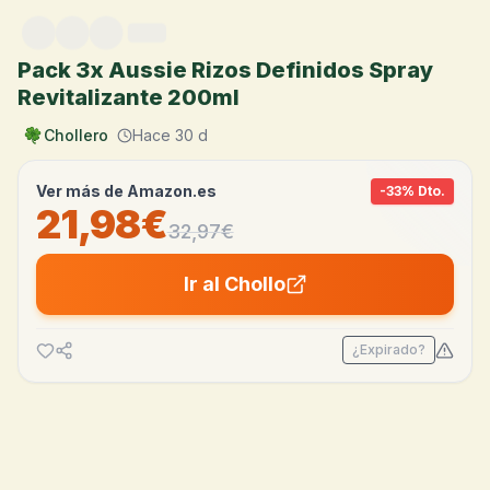
Saltar al contenido
Pack 3x Aussie Rizos Definidos Spray
Revitalizante 200ml
Chollero
Hace 30 d
Ver más de
Amazon.es
-
33
% Dto.
21,98€
32,97
€
Ir al Chollo
¿Expirado?