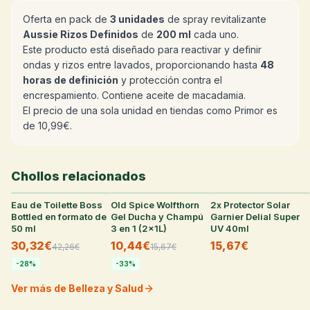
Oferta en pack de
3 unidades
de spray revitalizante
Aussie Rizos Definidos
de
200 ml
cada uno.
Este producto está diseñado para reactivar y definir
ondas y rizos entre lavados, proporcionando hasta
48
horas de definición
y protección contra el
encrespamiento. Contiene aceite de macadamia.
El precio de una sola unidad en tiendas como Primor es
de 10,99€.
Chollos relacionados
Eau de Toilette Boss
34
°
Old Spice Wolfthorn
33
°
2x Protector Solar
31
°
Bottled en formato de
Gel Ducha y Champú
Garnier Delial Super
50 ml
3 en 1 (2x1L)
UV 40ml
30,32€
10,44€
15,67€
42,26
€
15,67
€
-
28
%
-
33
%
Ver más de Belleza y Salud