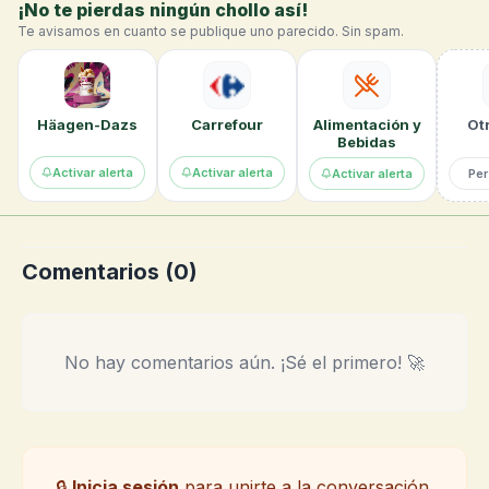
¡No te pierdas ningún chollo así!
Te avisamos en cuanto se publique uno parecido. Sin spam.
Häagen-Dazs
Carrefour
Alimentación y
Otr
Bebidas
Activar alerta
Activar alerta
Per
Activar alerta
Comentarios (
0
)
No hay comentarios aún. ¡Sé el primero! 🚀
🔒
Inicia sesión
para unirte a la conversación.