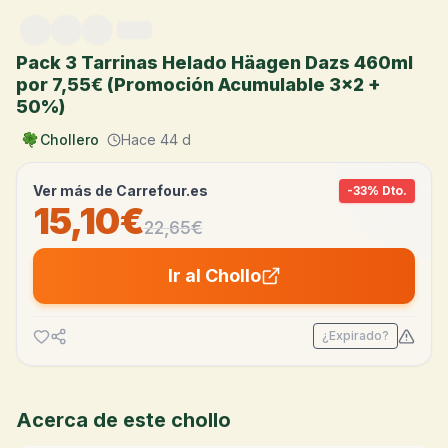
Saltar al contenido
Pack 3 Tarrinas Helado Häagen Dazs 460ml
por 7,55€ (Promoción Acumulable 3x2 +
50%)
Chollero
Hace 44 d
Ver más de
Carrefour.es
-
33
% Dto.
15,10€
22,65
€
Ir al Chollo
¿Expirado?
Acerca de este chollo