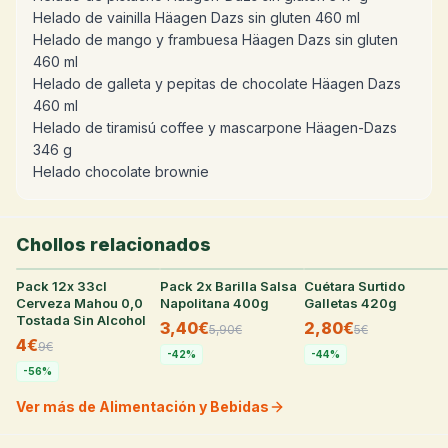
Helado de vainilla Häagen Dazs sin gluten 460 ml
Helado de mango y frambuesa Häagen Dazs sin gluten
460 ml
Helado de galleta y pepitas de chocolate Häagen Dazs
460 ml
Helado de tiramisú coffee y mascarpone Häagen-Dazs
346 g
Helado chocolate brownie
Chollos relacionados
Pack 12x 33cl
28
°
Pack 2x Barilla Salsa
27
°
Cuétara Surtido
25
°
Cerveza Mahou 0,0
Napolitana 400g
Galletas 420g
Tostada Sin Alcohol
3,40€
2,80€
5,90
€
5
€
4€
9
€
-
42
%
-
44
%
-
56
%
Ver más de Alimentación y Bebidas