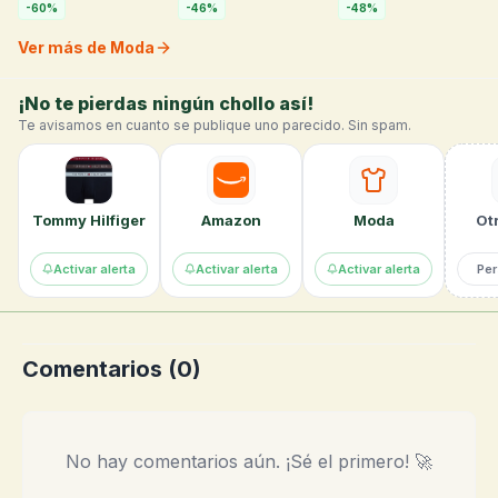
-
60
%
-
46
%
-
48
%
Ver más de Moda
¡No te pierdas ningún chollo así!
Te avisamos en cuanto se publique uno parecido. Sin spam.
Tommy Hilfiger
Amazon
Moda
Otr
Activar alerta
Activar alerta
Activar alerta
Per
Comentarios (
0
)
No hay comentarios aún. ¡Sé el primero! 🚀