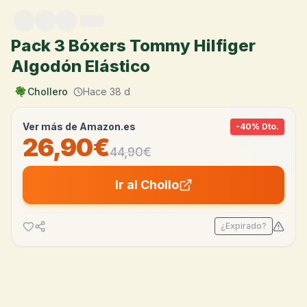
Saltar al contenido
Pack 3 Bóxers Tommy Hilfiger
Algodón Elástico
Chollero
Hace 38 d
Ver más de
Amazon.es
-
40
% Dto.
26,90€
44,90
€
Ir al Chollo
¿Expirado?