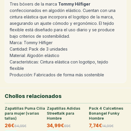
Tres bóxers de la marca
Tommy Hilfiger
confeccionados en algodón elástico. Cuentan con una
cintura elástica que incorpora el logotipo de la marca,
asegurando un ajuste cómodo y ergonómico. El tejido
flexible está diseñado para el uso diario y se produce
bajo criterios de sostenibilidad.
Marca: Tommy Hilfiger
Cantidad: Pack de 3 unidades
Material: Algodón elástico
Características: Cintura elástica con logotipo, tejido
flexible
Producción: Fabricados de forma más sostenible
Chollos relacionados
Zapatillas Puma Cilia
31
°
Zapatillas Adidas
29
°
Pack 4 Calcetines
29
°
para mujer (varias
Streettalk para
Bonangel Funky
tallas)
Hombre
Hombre
26€
34,99€
7,74€
64,95
€
65
€
14,99
€