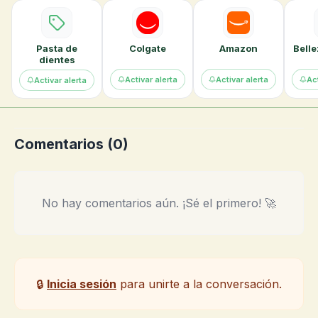
Pasta de
Colgate
Amazon
Belle
dientes
Activar alerta
Activar alerta
Act
Activar alerta
Comentarios (
0
)
No hay comentarios aún. ¡Sé el primero! 🚀
🔒
Inicia sesión
para unirte a la conversación.