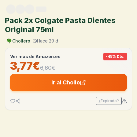
Saltar al contenido
Pack 2x Colgate Pasta Dientes
Original 75ml
Chollero
Hace 29 d
Ver más de
Amazon.es
-
45
% Dto.
3,77€
6,80
€
Ir al Chollo
¿Expirado?