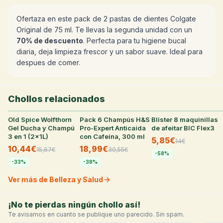
Ofertaza en este pack de 2 pastas de dientes Colgate
Original de 75 ml. Te llevas la segunda unidad con un
70% de descuento
. Perfecta para tu higiene bucal
diaria, deja limpieza frescor y un sabor suave. Ideal para
despues de comer.
Chollos relacionados
Old Spice Wolfthorn
33
°
Pack 6 Champús H&S
26
°
Blíster 8 maquinillas
7
°
Gel Ducha y Champú
Pro-Expert Anticaída
de afeitar BIC Flex3
3 en 1 (2x1L)
con Cafeína, 300 ml
5,85€
14
€
10,44€
18,99€
15,67
€
30,55
€
-
58
%
-
33
%
-
38
%
Ver más de Belleza y Salud
¡No te pierdas ningún chollo así!
Te avisamos en cuanto se publique uno parecido. Sin spam.