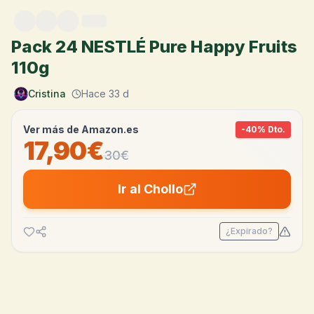
Saltar al contenido
Pack 24 NESTLÉ Pure Happy Fruits
110g
Cristina
Hace 33 d
Ver más de
Amazon.es
-
40
% Dto.
17,90€
30
€
Ir al Chollo
¿Expirado?