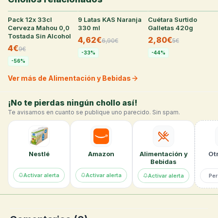
Pack 12x 33cl
28
°
9 Latas KAS Naranja
25
°
Cuétara Surtido
24
°
Cerveza Mahou 0,0
330 ml
Galletas 420g
Tostada Sin Alcohol
4,62€
2,80€
6,90
€
5
€
4€
9
€
-
33
%
-
44
%
-
56
%
Ver más de Alimentación y Bebidas
¡No te pierdas ningún chollo así!
Te avisamos en cuanto se publique uno parecido. Sin spam.
Nestlé
Amazon
Alimentación y
Otr
Bebidas
Activar alerta
Activar alerta
Per
Activar alerta