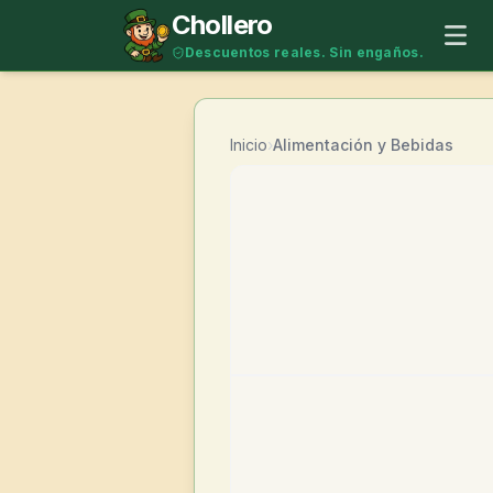
Saltar al contenido
Chollero
Descuentos reales. Sin engaños.
Inicio
›
Alimentación y Bebidas
-
43
%