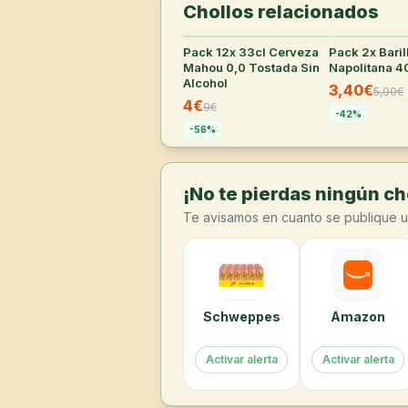
Chollos relacionados
Pack 12x 33cl Cerveza
28
°
Pack 2x Baril
Mahou 0,0 Tostada Sin
Napolitana 
Alcohol
3,40€
5,90
€
4€
9
€
-
42
%
-
56
%
¡No te pierdas ningún cho
Te avisamos en cuanto se publique u
Schweppes
Amazon
Activar alerta
Activar alerta