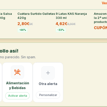
Ve
la Salsa
27
°
Cuétara Surtido Galletas
25
°
9 Latas KAS Naranja
25
°
Amazon:
400g
420g
330 ml
la 2ª un
product
2,80€
4,62€
5
€
6,90
€
superm
CUPÓ
selecci
-
44
%
-
33
%
llo así!
no parecido. Sin spam.
Alimentación
Otra alerta
y Bebidas
Personalizar
Activar alerta