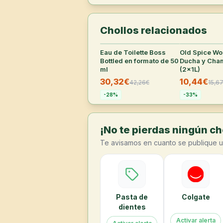
Chollos relacionados
Eau de Toilette Boss
33
°
Old Spice Wol
Bottled en formato de 50
Ducha y Cham
ml
(2x1L)
30,32€
10,44€
42,26
€
15,6
-
28
%
-
33
%
¡No te pierdas ningún cho
Te avisamos en cuanto se publique u
Pasta de
Colgate
dientes
Activar alerta