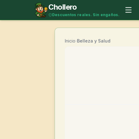
Saltar al contenido
Chollero
Descuentos reales. Sin engaños.
Inicio
›
Belleza y Salud
-
55
%