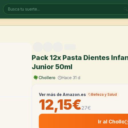
🔍
Pack 12x Pasta Dientes Infan
Junior 50ml
Chollero
Hace 31 d
Ver más de
Amazon.es
Belleza y Salud
12,15€
27
€
Ir al Chollo