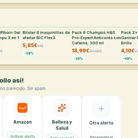
fthorn Gel
33
°
Blíster 8 maquinillas de
27
°
Pack 6 Champús H&S
26
°
Pack 2
pú 3 en 1
afeitar BIC Flex3
Pro-Expert Anticaída con
Garnier 
Cafeína, 300 ml
Brillo
5,85€
14
€
18,99€
4,10€
7
€
30,55
€
7
-
58
%
-
38
%
-
48
%
llo así!
no parecido. Sin spam.
Amazon
Belleza y
Otra alerta
Salud
Activar alerta
Personalizar