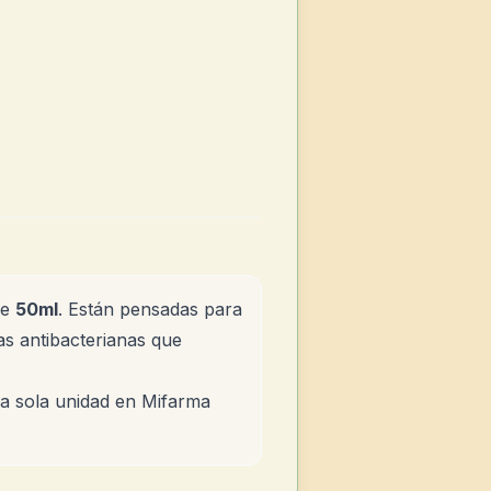
de
50ml
. Están pensadas para
as antibacterianas que
na sola unidad en Mifarma