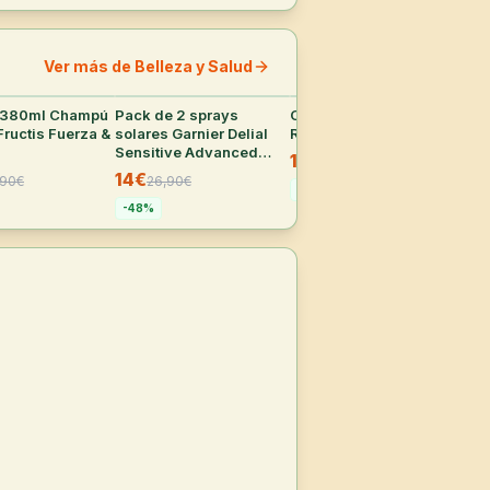
Ver más de Belleza y Salud
x380ml Champú
32
°
Pack de 2 sprays
31
°
Champú Pantene Pro-V
31
°
Pac
Fructis Fuerza &
solares Garnier Delial
Repara y Protege 1L
en 
Sensitive Advanced
Adv
12,20€
25,98
€
FPS50+ de 270ml
Cot
14€
6,
,90
€
26,90
€
200
-
53
%
-
48
%
-
5