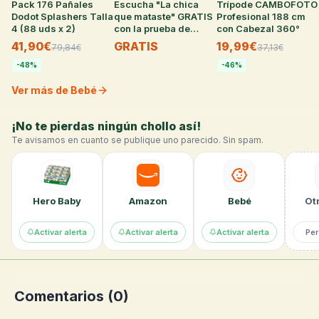
Pack 176 Pañales
33
°
Escucha "La chica
38
°
Trípode CAMBOFOTO
36
°
Dodot Splashers Talla
que mataste" GRATIS
Profesional 188 cm
4 (88 uds x 2)
con la prueba de
con Cabezal 360°
Audible
41,90€
GRATIS
19,99€
79,84
€
37,13
€
-
48
%
-
46
%
Ver más de Bebé
¡No te pierdas ningún chollo así!
Te avisamos en cuanto se publique uno parecido. Sin spam.
Hero Baby
Amazon
Bebé
Otr
Activar alerta
Activar alerta
Activar alerta
Per
Comentarios (
0
)