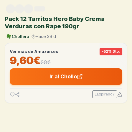
Saltar al contenido
Pack 12 Tarritos Hero Baby Crema
Verduras con Rape 190gr
Chollero
Hace 39 d
Ver más de
Amazon.es
-
52
% Dto.
9,60€
20
€
Ir al Chollo
¿Expirado?