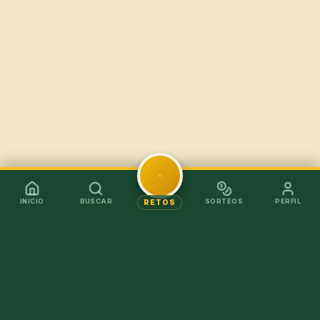
INICIO
BUSCAR
SORTEOS
PERFIL
RETOS
Mejor en la app
Recibe los chollos al instante sin tener que abrir el