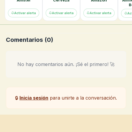
Amstel
Cerveza
Amazon
Alim
B
Activar alerta
Activar alerta
Activar alerta
Act
Comentarios (
0
)
No hay comentarios aún. ¡Sé el primero! 🚀
🔒
Inicia sesión
para unirte a la conversación.