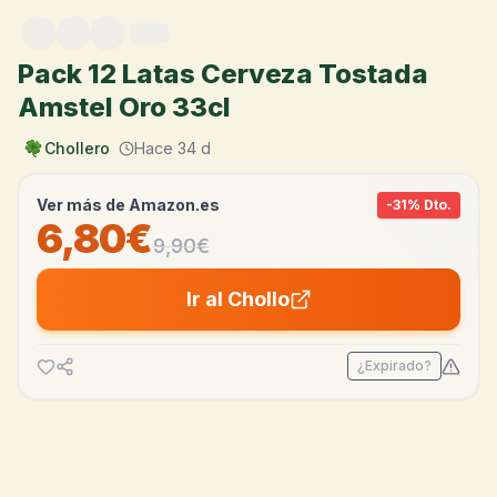
Saltar al contenido
Pack 12 Latas Cerveza Tostada
Amstel Oro 33cl
Chollero
Hace 34 d
Ver más de
Amazon.es
-
31
% Dto.
6,80€
9,90
€
Ir al Chollo
¿Expirado?