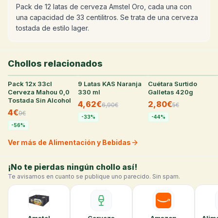
Pack de 12 latas de cerveza Amstel Oro, cada una con
una capacidad de 33 centilitros. Se trata de una cerveza
tostada de estilo lager.
Chollos relacionados
Pack 12x 33cl
28
°
9 Latas KAS Naranja
25
°
Cuétara Surtido
24
°
Cerveza Mahou 0,0
330 ml
Galletas 420g
Tostada Sin Alcohol
4,62€
2,80€
6,90
€
5
€
4€
9
€
-
33
%
-
44
%
-
56
%
Ver más de Alimentación y Bebidas
¡No te pierdas ningún chollo así!
Te avisamos en cuanto se publique uno parecido. Sin spam.