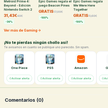
Metroid Prime 4:
32
°
Epic Games regala el
11
°
Epic Games regala
8
°
Beyond - Edición
juego Beacon Pines
We Were Here
Nintendo Switch 2
Together
GRATIS
17,99
€
31,43€
GRATIS
49
€
11,69
€
-
100
%
-
36
%
-
100
%
Ver más de Gaming
¡No te pierdas ningún chollo así!
Te avisamos en cuanto se publique uno parecido. Sin spam.
One Piece
PS5
Amazon
G
Activar alerta
Activar alerta
Activar alerta
Act
Comentarios (
0
)