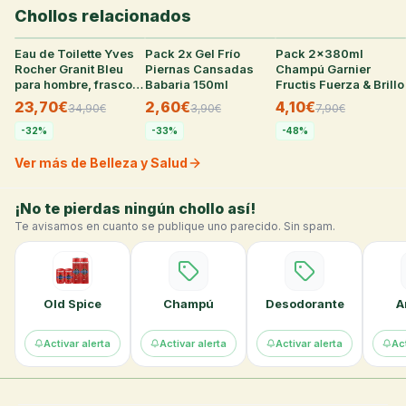
Chollos relacionados
Eau de Toilette Yves
27
°
Pack 2x Gel Frío
21
°
Pack 2x380ml
32
°
Rocher Granit Bleu
Piernas Cansadas
Champú Garnier
para hombre, frasco
Babaria 150ml
Fructis Fuerza & Brillo
de 100 ml
23,70€
2,60€
4,10€
34,90
€
3,90
€
7,90
€
-
32
%
-
33
%
-
48
%
Ver más de Belleza y Salud
¡No te pierdas ningún chollo así!
Te avisamos en cuanto se publique uno parecido. Sin spam.
Old Spice
Champú
Desodorante
A
Activar alerta
Activar alerta
Activar alerta
Act