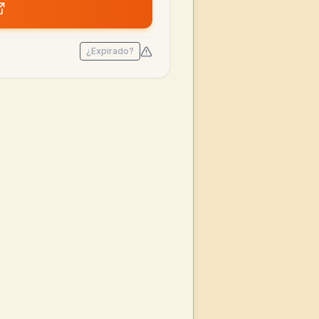
¿Expirado?
3.86€
1.52€
MÍN
hoy