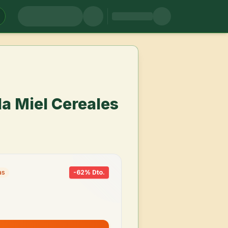
a Miel Cereales
as
-
62
% Dto.