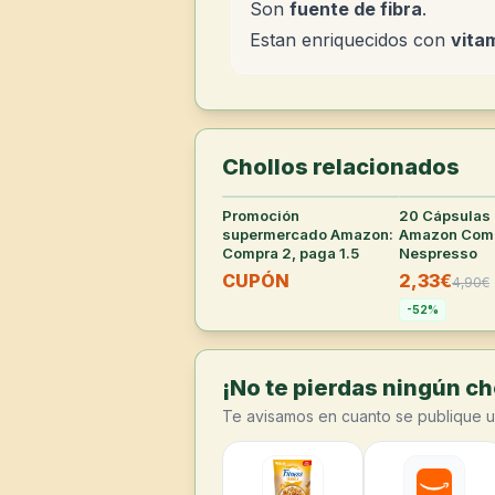
Son
fuente de fibra
.
Estan enriquecidos con
vita
Chollos relacionados
Promoción
29
°
20 Cápsulas
supermercado Amazon:
Amazon Comp
Compra 2, paga 1.5
Nespresso
CUPÓN
2,33€
4,90
€
-
52
%
¡No te pierdas ningún cho
Te avisamos en cuanto se publique u