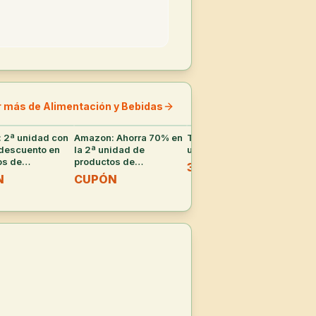
r más de Alimentación y Bebidas
 2ª unidad con
37
°
Amazon: Ahorra 70% en
35
°
Twix Minis Pack 10
35
°
Pac
descuento en
la 2ª unidad de
unidades (227g)
Sin
os de
productos de
Lag
3,99€
ercado
supermercado
N
CUPÓN
12
onados
seleccionados
-
2