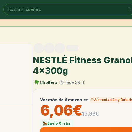
🔍
NESTLÉ Fitness Granol
4x300g
Chollero
Hace 39 d
Ver más de
Amazon.es
Alimentación y Bebid
6,06€
15,96
€
Envío Gratis