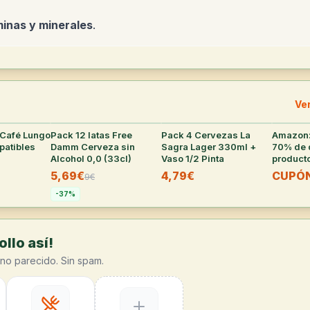
minas y minerales
.
Ve
 Café Lungo
25
°
Pack 12 latas Free
25
°
Pack 4 Cervezas La
18
°
Amazon:
atibles
Damm Cerveza sin
Sagra Lager 330ml +
70% de 
Alcohol 0,0 (33cl)
Vaso 1/2 Pinta
product
superm
5,69€
4,79€
CUPÓ
9
€
selecci
-
37
%
llo así!
no parecido. Sin spam.