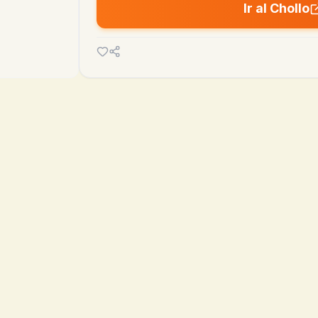
Ir al Chollo

💰
MEDIA 90D