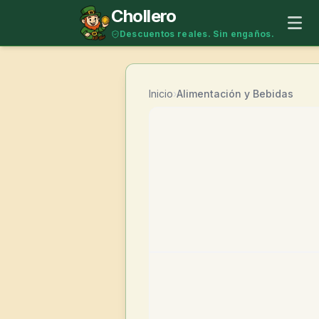
Saltar al contenido
Chollero
Descuentos reales. Sin engaños.
Inicio
›
Alimentación y Bebidas
-
62
%