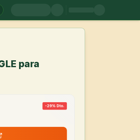
GLE para
-
29
% Dto.