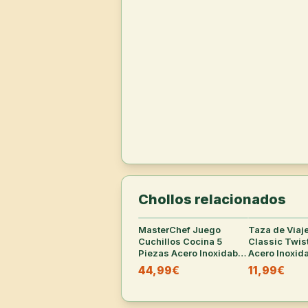
Chollos relacionados
MasterChef Juego
31
°
Taza de Viaje
Cuchillos Cocina 5
Classic Twist
Piezas Acero Inoxidable
Acero Inoxid
(varias tallas)
44,99€
11,99€