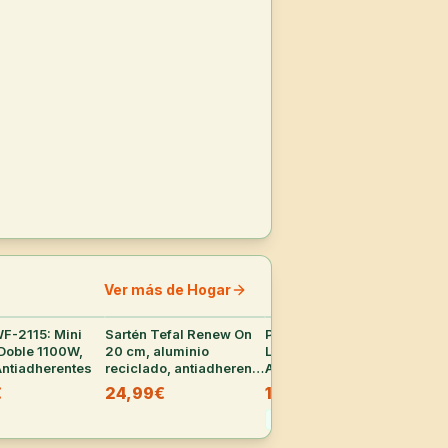
Ver más de Hogar
WF-2115: Mini
23
°
Sartén Tefal Renew On
37
°
Pack 2x Detergente
35
°
Am
 Doble 1100W,
20 cm, aluminio
Líquido Wipp Express
Ple
Antiadherentes
reciclado, antiadherente
Antiolores 55 Lavados
86.
cerámico
€
24,99€
15,29€
22
27,99
€
-
45
%