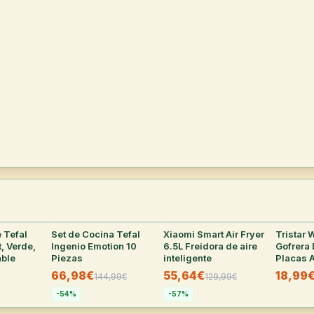
 Tefal
27
°
Set de Cocina Tefal
25
°
Xiaomi Smart Air Fryer
24
°
Tristar 
, Verde,
Ingenio Emotion 10
6.5L Freidora de aire
Gofrera
able
Piezas
inteligente
Placas 
66,98€
55,64€
18,99
144,99
€
129,99
€
-
54
%
-
57
%