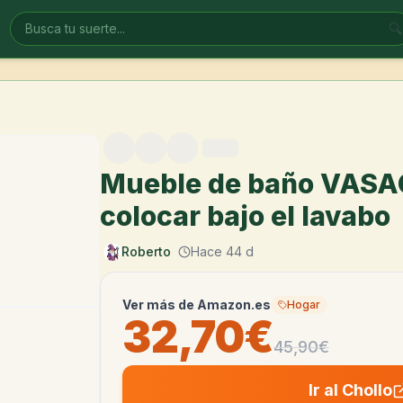
🔍
Mueble de baño VASA
colocar bajo el lavabo
Roberto
Hace 44 d
Ver más de
Amazon.es
Hogar
32,70€
45,90
€
Ir al Chollo