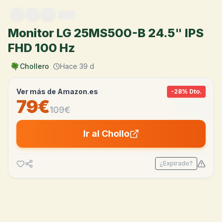
Saltar al contenido
Monitor LG 25MS500-B 24.5" IPS
FHD 100 Hz
Chollero
Hace 39 d
Ver más de
Amazon.es
-
28
% Dto.
79€
109
€
Ir al Chollo
¿Expirado?