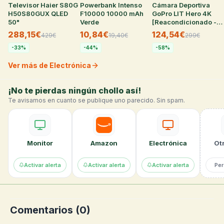
Televisor Haier S80G
31
°
Powerbank Intenso
26
°
Cámara Deportiva
35
°
H50S80GUX QLED
F10000 10000 mAh
GoPro LIT Hero 4K
50"
Verde
[Reacondicionado -
Como Nuevo]
288,15€
10,84€
124,54€
429
€
19,40
€
299
€
-
33
%
-
44
%
-
58
%
Ver más de Electrónica
¡No te pierdas ningún chollo así!
Te avisamos en cuanto se publique uno parecido. Sin spam.
Monitor
Amazon
Electrónica
Otr
Activar alerta
Activar alerta
Activar alerta
Per
Comentarios (
0
)