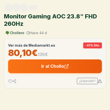
Saltar al contenido
Monitor Gaming AOC 23.8" FHD
260Hz
Chollero
Hace 44 d
Ver más de
Mediamarkt.es
-
41
% Dto.
80,10€
135
€
Ir al Chollo
¿Expirado?