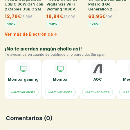
USB C 30W GaN con
Vigilancia WiFi
Polaroid Go
2 Cables USB C 2M
Wolfang 1080P
Generation 2
Interior
compacta
12,79€
19,94€
63,95€
16,99
€
32,99
€
89
€
-
25
%
-
40
%
-
28
%
Ver más de Electrónica
¡No te pierdas ningún chollo así!
Te avisamos en cuanto se publique uno parecido. Sin spam.
Monitor gaming
Monitor
AOC
Med
Activar alerta
Activar alerta
Activar alerta
Act
Comentarios (
0
)