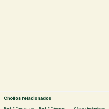
💰
Chollos relacionados
Pack 2 Cargadores
27
°
Pack 2 Cámaras
25
°
Cámara instantánea
15
°