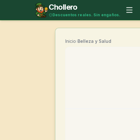
Saltar al contenido
Chollero
Descuentos reales. Sin engaños.
Inicio
›
Belleza y Salud