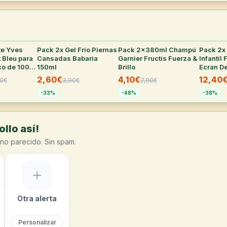
te Yves
27
°
Pack 2x Gel Frío Piernas
21
°
Pack 2x380ml Champú
32
°
Pack 2x
 Bleu para
Cansadas Babaria
Garnier Fructis Fuerza &
Infantil
co de 100
150ml
Brillo
Ecran D
2,60€
4,10€
12,40
0
€
3,90
€
7,90
€
-
33
%
-
48
%
-
38
%
llo así!
no parecido. Sin spam.
Otra alerta
Personalizar