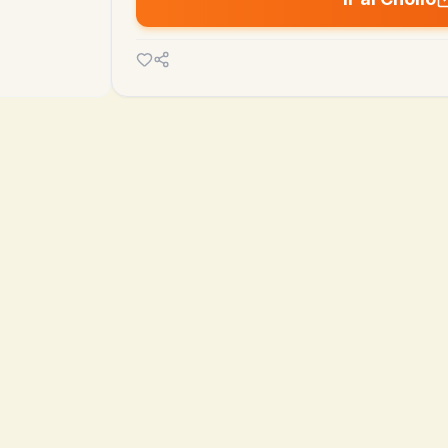

14.23€
10.95€
MEDIA 90D
MÍN
hoy