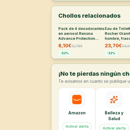
Chollos relacionados
Pack de 4 desodorantes
29
°
Eau de Toilet
en aerosol Rexona
Rocher Granit
Advance Protection
hombre, fras
Cotton Dry para mujer,
ml
6,10€
23,70€
12,78
€
34,9
200 ml
-
52
%
-
32
%
¡No te pierdas ningún cho
Te avisamos en cuanto se publique u
Amazon
Belleza y
Salud
Activar alerta
Activar alerta