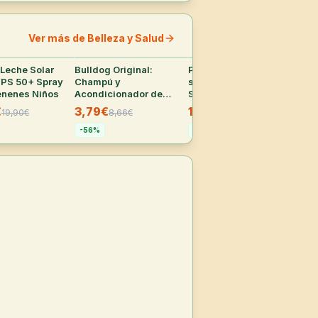
Ver más de Belleza y Salud
 Leche Solar
32
°
Bulldog Original:
32
°
Pack de 2 sprays
31
°
Cha
 FPS 50+ Spray
Champú y
solares Garnier Delial
Rep
enenes Niños
Acondicionador de
Sensitive Advanced
12
Barba 2 en 1 (200 ml)
FPS50+ de 270ml
€
3,79€
14€
19,90
€
8,66
€
26,90
€
-
5
-
56
%
-
48
%