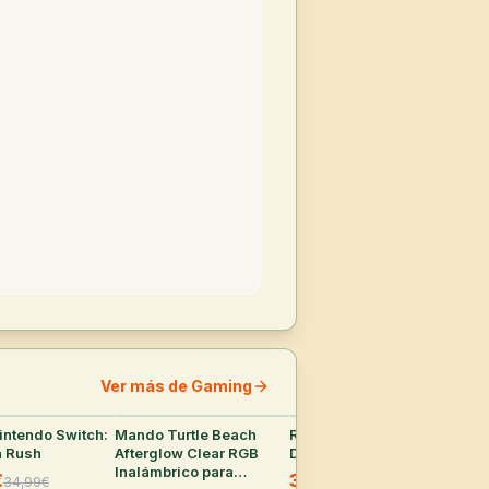
Ver más de Gaming
intendo Switch:
27
°
Mando Turtle Beach
24
°
Ratón Gaming Razer
21
°
Log
 Rush
Afterglow Clear RGB
DeathAdder V3
Rat
Inalámbrico para
Alt
€
39,99€
34,99
€
60
€