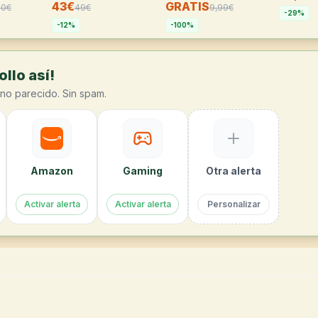
43€
GRATIS
90
€
49
€
9,99
€
-
29
%
-
12
%
-
100
%
llo así!
no parecido. Sin spam.
Amazon
Gaming
Otra alerta
Activar alerta
Activar alerta
Personalizar