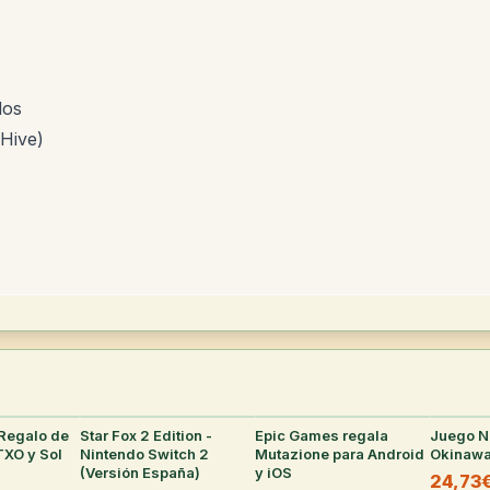
dos
 Hive)
Regalo de
36
°
Star Fox 2 Edition -
31
°
Epic Games regala
28
°
Juego N
TXO y Sol
Nintendo Switch 2
Mutazione para Android
Okinawa
(Versión España)
y iOS
24,73