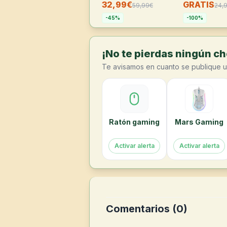
32,99€
GRATIS
59,99
€
24,
-
45
%
-
100
%
¡No te pierdas ningún cho
Te avisamos en cuanto se publique u
Ratón gaming
Mars Gaming
Activar alerta
Activar alerta
Comentarios (
0
)