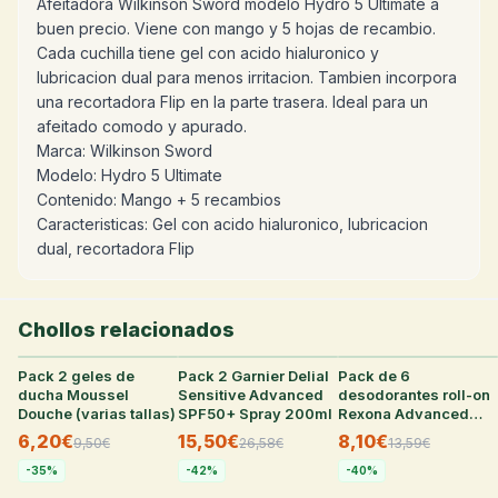
Afeitadora Wilkinson Sword modelo Hydro 5 Ultimate a
buen precio. Viene con mango y 5 hojas de recambio.
Cada cuchilla tiene gel con acido hialuronico y
lubricacion dual para menos irritacion. Tambien incorpora
una recortadora Flip en la parte trasera. Ideal para un
afeitado comodo y apurado.
Marca: Wilkinson Sword
Modelo: Hydro 5 Ultimate
Contenido: Mango + 5 recambios
Caracteristicas: Gel con acido hialuronico, lubricacion
dual, recortadora Flip
Chollos relacionados
Pack 2 geles de
28
°
Pack 2 Garnier Delial
27
°
Pack de 6
26
°
ducha Moussel
Sensitive Advanced
desodorantes roll-on
Douche (varias tallas)
SPF50+ Spray 200ml
Rexona Advanced
Protection Quantum
6,20€
15,50€
8,10€
9,50
€
26,58
€
13,59
€
Dry de 50 ml
-
35
%
-
42
%
-
40
%