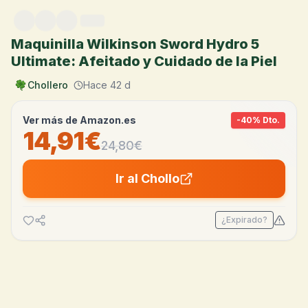
Saltar al contenido
Maquinilla Wilkinson Sword Hydro 5
Ultimate: Afeitado y Cuidado de la Piel
Chollero
Hace 42 d
Ver más de
Amazon.es
-
40
% Dto.
14,91€
24,80
€
Ir al Chollo
¿Expirado?