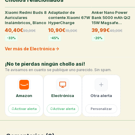
Xiaomi Redmi Buds 8
33
°
Adaptador de
28
°
Anker Nano Power
28
°
Auriculares
corriente Xiaomi 67W
Bank 5000 mAh Qi2
Inalámbricos, Blanco
HyperCharge
15W Magsafe
Ultradelgada Blanca
40,40€
10,90€
39,99€
59,99
€
19,90
€
49,99
€
para iPhone
-
33
%
-
45
%
-
20
%
Ver más de Electrónica
¡No te pierdas ningún chollo así!
Te avisamos en cuanto se publique uno parecido. Sin spam.
Amazon
Electrónica
Otra alerta
Activar alerta
Activar alerta
Personalizar