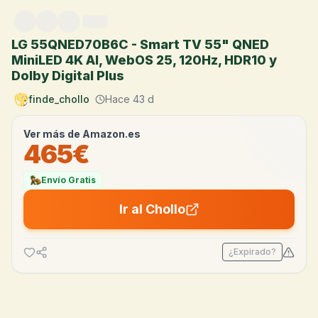
Saltar al contenido
LG 55QNED70B6C - Smart TV 55" QNED
MiniLED 4K AI, WebOS 25, 120Hz, HDR10 y
Dolby Digital Plus
finde_chollo
Hace 43 d
Ver más de
Amazon.es
465€
Envío Gratis
Ir al Chollo
¿Expirado?