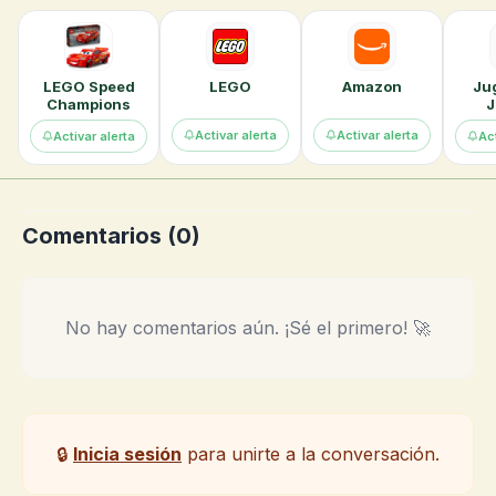
LEGO Speed
LEGO
Amazon
Ju
Champions
J
Activar alerta
Activar alerta
Activar alerta
Act
Comentarios (
0
)
No hay comentarios aún. ¡Sé el primero! 🚀
🔒
Inicia sesión
para unirte a la conversación.