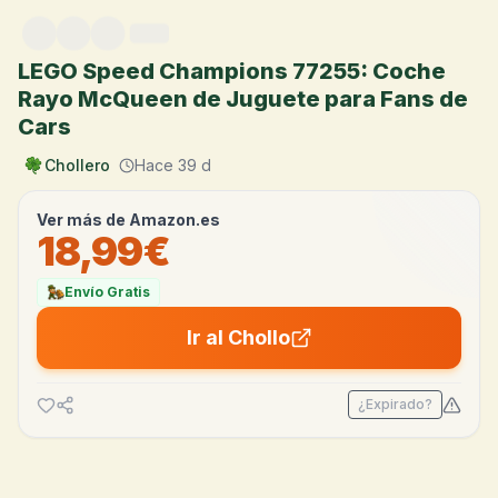
Saltar al contenido
LEGO Speed Champions 77255: Coche
Rayo McQueen de Juguete para Fans de
Cars
Chollero
Hace 39 d
Ver más de
Amazon.es
18,99€
Envío Gratis
Ir al Chollo
¿Expirado?