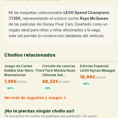
Kit de maquetas coleccionable
LEGO Speed Champions
77255
, representando el icónico coche
Rayo McQueen
de las películas de Disney Pixar Cars. Diseñado como un
regalo ideal para niños y niñas aficionados a la saga,
este set permite la construcción detallada del vehículo.
Chollos relacionados
Juego de Cartas
27
°
Circuito de canicas
27
°
Edición Especial
25
°
Dobble Star Wars: The
VTech Marble Rush
LEGO Kylian Mbappé
Mandalorian
Ultimate Set
18,99€
29,90
€
Electronic XL100E
7,99€
48,22€
15,90
€
69,90
€
-
36
%
-
50
%
-
31
%
Ver más de Juguetes y Juegos
¡No te pierdas ningún chollo así!
Te avisamos en cuanto se publique uno parecido. Sin spam.