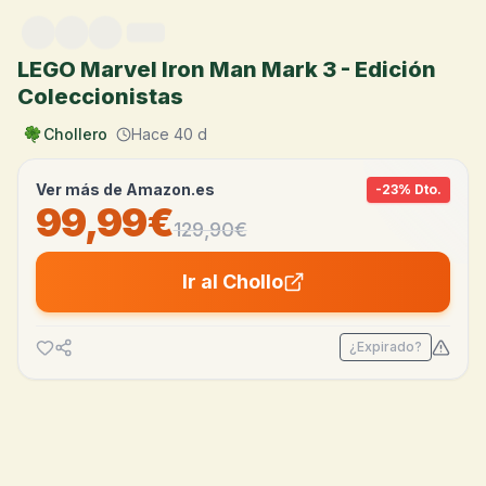
Saltar al contenido
LEGO Marvel Iron Man Mark 3 - Edición
Coleccionistas
Chollero
Hace 40 d
Ver más de
Amazon.es
-
23
% Dto.
99,99€
129,90
€
Ir al Chollo
¿Expirado?