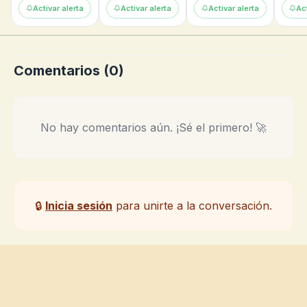
Activar alerta
Activar alerta
Activar alerta
Act
Comentarios (
0
)
No hay comentarios aún. ¡Sé el primero! 🚀
🔒
Inicia sesión
para unirte a la conversación.