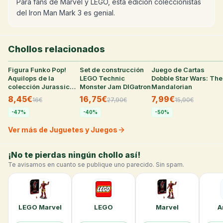
Para fans de Marvel y LEGO, esta edicion coleccionistas
del Iron Man Mark 3 es genial.
Chollos relacionados
Figura Funko Pop!
30
°
Set de construcción
27
°
Juego de Cartas
27
°
Aquilops de la
LEGO Technic
Dobble Star Wars: The
colección Jurassic
Monster Jam DIGatron
Mandalorian
World Rebirth
8,45€
16,75€
7,99€
16
€
27,90
€
15,90
€
-
47
%
-
40
%
-
50
%
Ver más de Juguetes y Juegos
¡No te pierdas ningún chollo así!
Te avisamos en cuanto se publique uno parecido. Sin spam.
LEGO Marvel
LEGO
Marvel
A