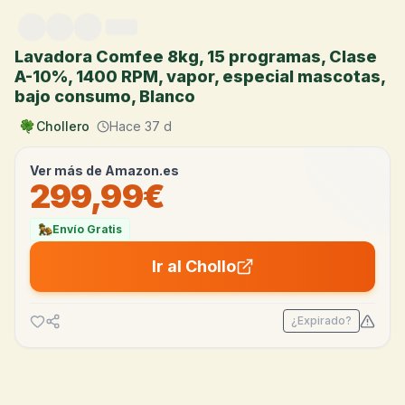
Saltar al contenido
Lavadora Comfee 8kg, 15 programas, Clase
A-10%, 1400 RPM, vapor, especial mascotas,
bajo consumo, Blanco
Chollero
Hace 37 d
Ver más de
Amazon.es
299,99€
Envío Gratis
Ir al Chollo
¿Expirado?