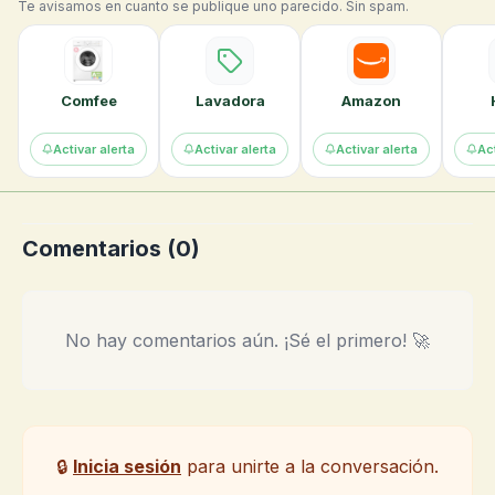
Te avisamos en cuanto se publique uno parecido. Sin spam.
Comfee
Lavadora
Amazon
Activar alerta
Activar alerta
Activar alerta
Act
Comentarios (
0
)
No hay comentarios aún. ¡Sé el primero! 🚀
🔒
Inicia sesión
para unirte a la conversación.