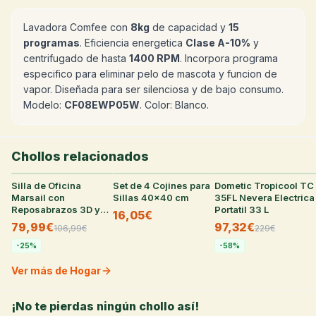
Lavadora Comfee con
8kg
de capacidad y
15
programas
. Eficiencia energetica
Clase A-10%
y
centrifugado de hasta
1400 RPM
. Incorpora programa
especifico para eliminar pelo de mascota y funcion de
vapor. Diseñada para ser silenciosa y de bajo consumo.
Modelo:
CF08EWP05W
. Color: Blanco.
Chollos relacionados
Silla de Oficina
28
°
Set de 4 Cojines para
26
°
Dometic Tropicool TC
25
°
Marsail con
Sillas 40x40 cm
35FL Nevera Electrica
Reposabrazos 3D y
Portatil 33 L
16,05€
Soporte Lumbar
79,99€
97,32€
106,99
€
229
€
Ajustable
-
25
%
-
58
%
Ver más de Hogar
¡No te pierdas ningún chollo así!