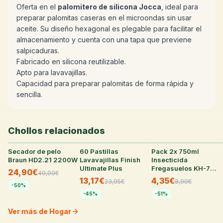
Oferta en el
palomitero de silicona Jocca
, ideal para
preparar palomitas caseras en el microondas sin usar
aceite. Su diseño hexagonal es plegable para facilitar el
almacenamiento y cuenta con una tapa que previene
salpicaduras.
Fabricado en silicona reutilizable.
Apto para lavavajillas.
Capacidad para preparar palomitas de forma rápida y
sencilla.
Chollos relacionados
Secador de pelo
32
°
60 Pastillas
22
°
Pack 2x 750ml
22
°
Braun HD2.21 2200W
Lavavajillas Finish
Insecticida
Ultimate Plus
Fregasuelos KH-7
24,90€
49,90
€
Desic
13,17€
4,35€
23,95
€
8,90
€
-
50
%
-
45
%
-
51
%
Ver más de Hogar