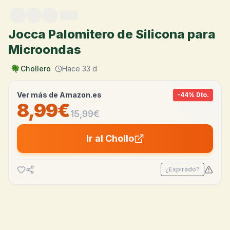
Saltar al contenido
Jocca Palomitero de Silicona para
Microondas
Chollero
Hace 33 d
Ver más de
Amazon.es
-
44
% Dto.
8,99€
15,99
€
Ir al Chollo
¿Expirado?