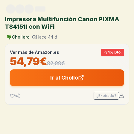
Saltar al contenido
Impresora Multifunción Canon PIXMA
TS4151I con WiFi
Chollero
Hace 44 d
Ver más de
Amazon.es
-
34
% Dto.
54,79€
82,99
€
Ir al Chollo
¿Expirado?