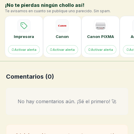
¡No te pierdas ningún chollo así!
Te avisamos en cuanto se publique uno parecido. Sin spam.
Impresora
Canon
Canon PIXMA
A
Activar alerta
Activar alerta
Activar alerta
Act
Comentarios (
0
)
No hay comentarios aún. ¡Sé el primero! 🚀