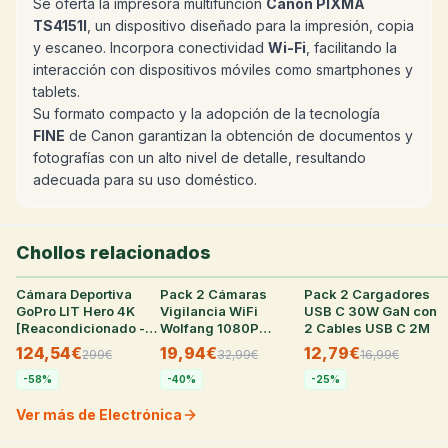
Se oferta la impresora multifunción
Canon PIXMA
TS4151I
, un dispositivo diseñado para la impresión, copia
y escaneo. Incorpora conectividad
Wi-Fi
, facilitando la
interacción con dispositivos móviles como smartphones y
tablets.
Su formato compacto y la adopción de la tecnología
FINE
de Canon garantizan la obtención de documentos y
fotografías con un alto nivel de detalle, resultando
adecuada para su uso doméstico.
Chollos relacionados
Cámara Deportiva
35
°
Pack 2 Cámaras
28
°
Pack 2 Cargadores
27
°
GoPro LIT Hero 4K
Vigilancia WiFi
USB C 30W GaN con
[Reacondicionado -
Wolfang 1080P
2 Cables USB C 2M
Como Nuevo]
Interior
124,54€
19,94€
12,79€
299
€
32,99
€
16,99
€
-
58
%
-
40
%
-
25
%
Ver más de Electrónica