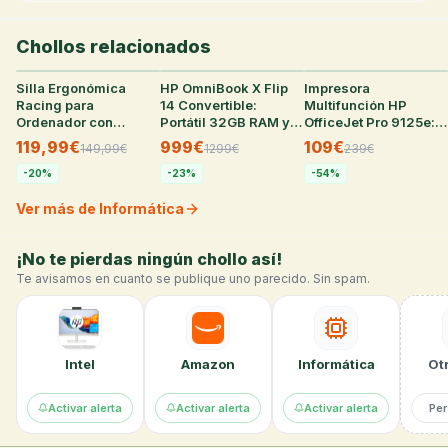
Chollos relacionados
Silla Ergonómica
22
°
HP OmniBook X Flip
25
°
Impresora
22
°
Racing para
14 Convertible:
Multifunción HP
Ordenador con
Portátil 32GB RAM y
OfficeJet Pro 9125e:
Reposapiés y
SSD 1TB
WiFi, Fax, Dúplex
119,99€
999€
109€
149,99
€
1299
€
239
€
Reposacabezas,
Cuero Sintético Negro
-
20
%
-
23
%
-
54
%
Ver más de Informática
¡No te pierdas ningún chollo así!
Te avisamos en cuanto se publique uno parecido. Sin spam.
Intel
Amazon
Informática
Otr
Activar alerta
Activar alerta
Activar alerta
Per