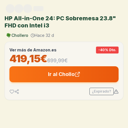
Saltar al contenido
HP All-in-One 24: PC Sobremesa 23.8"
FHD con Intel i3
Chollero
Hace 32 d
Ver más de
Amazon.es
-
40
% Dto.
419,15€
699,99
€
Ir al Chollo
¿Expirado?