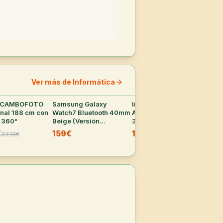
Ver más de Informática
e CAMBOFOTO
36
°
Samsung Galaxy
36
°
Irrigador Dental Portátil
35
°
Cám
onal 188 cm con
Watch7 Bluetooth 40mm
Aquapik UltraCare Plus
LIT
 360°
Beige (Versión
300ml 8 Boquillas 5
[Re
Española)
Modos (Azul)
Co
€
159€
19,90€
12
37,13
€
-
5