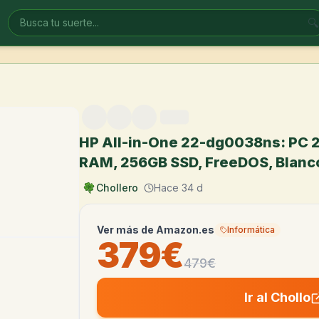
🔍
HP All-in-One 22-dg0038ns: PC 21
RAM, 256GB SSD, FreeDOS, Blanc
Chollero
Hace 34 d
Ver más de
Amazon.es
Informática
379€
479
€
Ir al Chollo