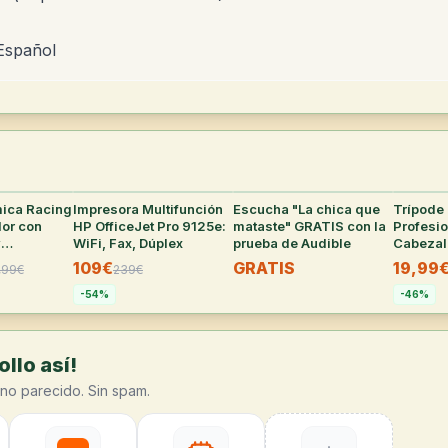
spañol
mica Racing
22
°
Impresora Multifunción
22
°
Escucha "La chica que
38
°
Trípod
or con
HP OfficeJet Pro 9125e:
mataste" GRATIS con la
Profesi
y
WiFi, Fax, Dúplex
prueba de Audible
Cabezal
as, Cuero
109€
GRATIS
19,99
,99
€
239
€
ro
-
54
%
-
46
%
llo así!
no parecido. Sin spam.