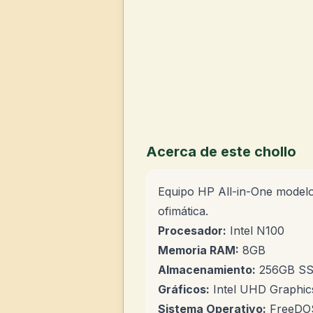
Acerca de este chollo
Equipo HP All-in-One model
ofimática.
Procesador:
Intel N100
Memoria RAM:
8GB
Almacenamiento:
256GB S
Gráficos:
Intel UHD Graphics
Sistema Operativo:
FreeDOS 