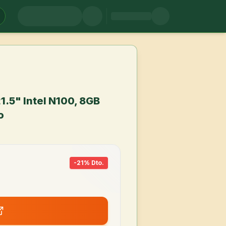
.5" Intel N100, 8GB
o
-
21
% Dto.