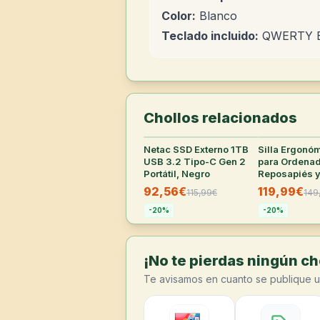
Color:
Blanco
Teclado incluido:
QWERTY E
Chollos relacionados
Netac SSD Externo 1TB
27
°
Silla Ergonó
USB 3.2 Tipo-C Gen 2
para Ordenad
Portátil, Negro
Reposapiés 
Reposacabez
92,56€
119,99€
115,99
€
149
Sintético Neg
-
20
%
-
20
%
¡No te pierdas ningún cho
Te avisamos en cuanto se publique u