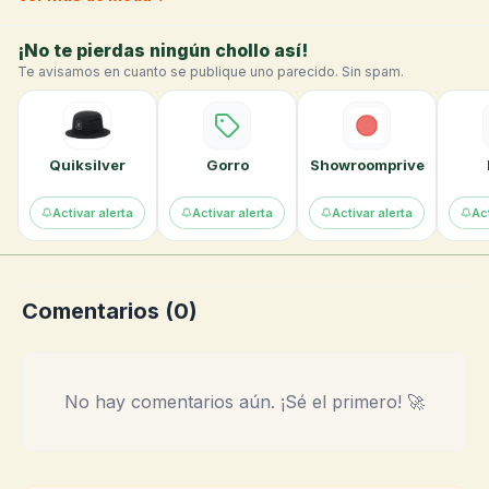
¡No te pierdas ningún chollo así!
Te avisamos en cuanto se publique uno parecido. Sin spam.
Quiksilver
Gorro
Showroomprive
Activar alerta
Activar alerta
Activar alerta
Act
Comentarios (
0
)
No hay comentarios aún. ¡Sé el primero! 🚀