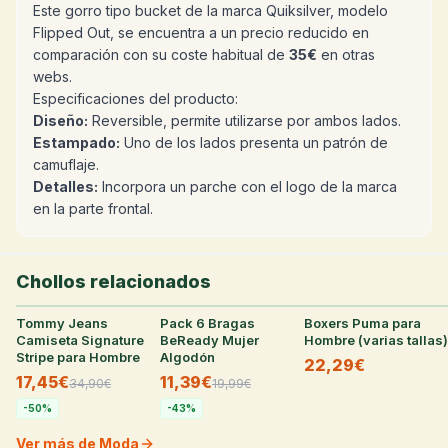
Este gorro tipo bucket de la marca Quiksilver, modelo
Flipped Out, se encuentra a un precio reducido en
comparación con su coste habitual de
35€
en otras
webs.
Especificaciones del producto:
Diseño:
Reversible, permite utilizarse por ambos lados.
Estampado:
Uno de los lados presenta un patrón de
camuflaje.
Detalles:
Incorpora un parche con el logo de la marca
en la parte frontal.
Chollos relacionados
Tommy Jeans
31
°
Pack 6 Bragas
28
°
Boxers Puma para
27
°
Camiseta Signature
BeReady Mujer
Hombre (varias tallas)
Stripe para Hombre
Algodón
22,29€
17,45€
11,39€
34,90
€
19,99
€
-
50
%
-
43
%
Ver más de Moda