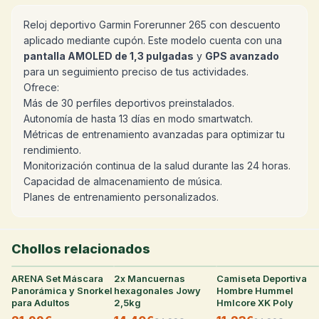
Reloj deportivo Garmin Forerunner 265 con descuento
aplicado mediante cupón. Este modelo cuenta con una
pantalla AMOLED de 1,3 pulgadas
y
GPS avanzado
para un seguimiento preciso de tus actividades.
Ofrece:
Más de 30 perfiles deportivos preinstalados.
Autonomía de hasta 13 días en modo smartwatch.
Métricas de entrenamiento avanzadas para optimizar tu
rendimiento.
Monitorización continua de la salud durante las 24 horas.
Capacidad de almacenamiento de música.
Planes de entrenamiento personalizados.
Chollos relacionados
ARENA Set Máscara
28
°
2x Mancuernas
27
°
Camiseta Deportiva
32
°
Panorámica y Snorkel
hexagonales Jowy
Hombre Hummel
para Adultos
2,5kg
Hmlcore XK Poly