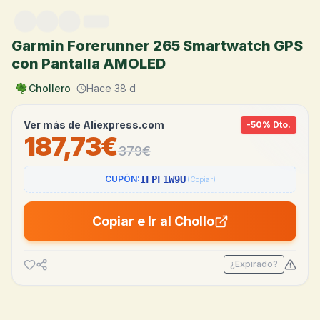
Saltar al contenido
Garmin Forerunner 265 Smartwatch GPS
con Pantalla AMOLED
Chollero
Hace 38 d
Ver más de
Aliexpress.com
-
50
% Dto.
187,73€
379
€
CUPÓN:
IFPF1W9U
(Copiar)
Copiar e Ir al Chollo
¿Expirado?