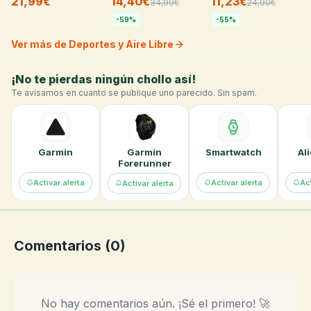
21,99€
14,40€
11,23€
34,99
€
24,90
€
-
59
%
-
55
%
Ver más de Deportes y Aire Libre
¡No te pierdas ningún chollo así!
Te avisamos en cuanto se publique uno parecido. Sin spam.
Garmin
Garmin
Smartwatch
Al
Forerunner
Activar alerta
Activar alerta
Act
Activar alerta
Comentarios (
0
)
No hay comentarios aún. ¡Sé el primero! 🚀