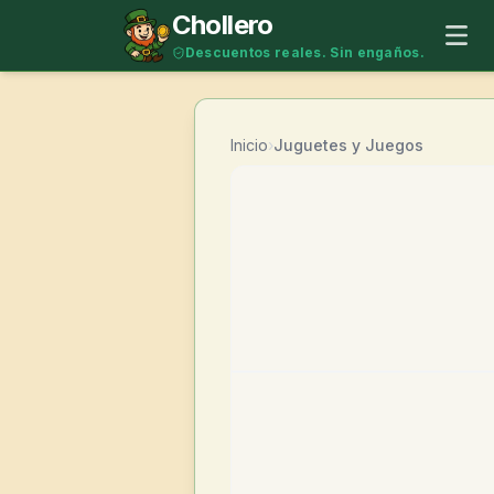
Saltar al contenido
Chollero
Descuentos reales. Sin engaños.
Inicio
›
Juguetes y Juegos
-
50
%