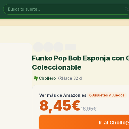
🔍
Funko Pop Bob Esponja con G
Coleccionable
Chollero
Hace 32 d
Ver más de
Amazon.es
Juguetes y Juegos
8,45€
16,95
€
Ir al Chollo