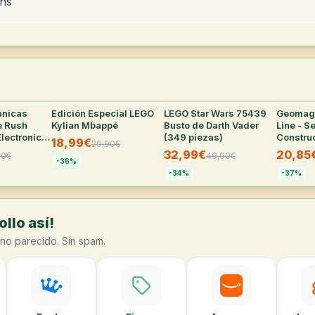
ans
anicas
27
°
Edición Especial LEGO
25
°
LEGO Star Wars 75439
24
°
Geomag 
e Rush
Kylian Mbappé
Busto de Darth Vader
Line - S
Electronic
(349 piezas)
Constru
18,99€
29,90
€
de 60 P
32,99€
20,85
90
€
49,90
€
-
36
%
-
34
%
-
37
%
llo así!
no parecido. Sin spam.