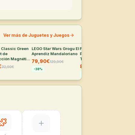
Ver más de Juguetes y Juegos
Classic Green
24
°
LEGO Star Wars Grogu El
22
°
Figura Funko POP Harry
22
°
Cal
et de
Aprendiz Mandaloriano
Potter Hermione Granger
Pok
cción Magnético
Túnica
Fig
79,90€
129,90
€
iezas
Acc
€
8,45€
10
32,90
€
16,95
€
(Re
-
38
%
Co
-
50
%