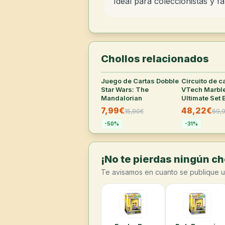
Ideal para coleccionistas y f
Chollos relacionados
Juego de Cartas Dobble
27
°
Circuito de c
Star Wars: The
VTech Marbl
Mandalorian
Ultimate Set 
XL100E
7,99€
48,22€
15,90
€
69,
-
50
%
-
31
%
¡No te pierdas ningún cho
Te avisamos en cuanto se publique u