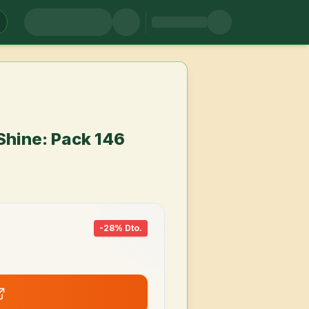
 Shine: Pack 146
-
28
% Dto.