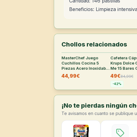
Cantidad: 146 pastillas
Beneficios: Limpieza intensiv
Chollos relacionados
MasterChef Juego
30
°
Cafetera Cáp
Cuchillos Cocina 5
Krups Dolce 
Piezas Acero Inoxidable
Me 15 Bares 
(varias tallas)
44,99€
49€
84,99
€
-
42
%
¡No te pierdas ningún cho
Te avisamos en cuanto se publique u