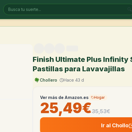
🔍
Finish Ultimate Plus Infinity
Pastillas para Lavavajillas
Chollero
Hace 43 d
Ver más de
Amazon.es
Hogar
25,49€
35,53
€
Ir al Chollo