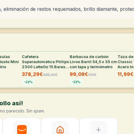
a, eliminación de restos requemados, brillo diamante, prote
sulas
29
°
Cafetera
28
°
Barbacoa de carbón
27
°
Taza de 
Gusto Mini
Superautomática Philips
Livoo Barril 54,5 x 35 cm
Classic 
Gris
2300 LatteGo 15 Bares
con tapa y termómetro
Acero In
Blanca
378,29€
99,09€
11,99€
485,30
€
149
€
-
22
%
-
33
%
llo así!
no parecido. Sin spam.