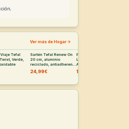
cción.
Ver más de Hogar
Viaje Tefal
26
°
Sartén Tefal Renew On
37
°
Pack 2x Detergente
35
°
Mes
Twist, Verde,
20 cm, aluminio
Líquido Wipp Express
Mul
oxidable
reciclado, antiadherente
Antiolores 55 Lavados
cm
cerámico
24,99€
15,29€
22
27,99
€
-
45
%
-
4