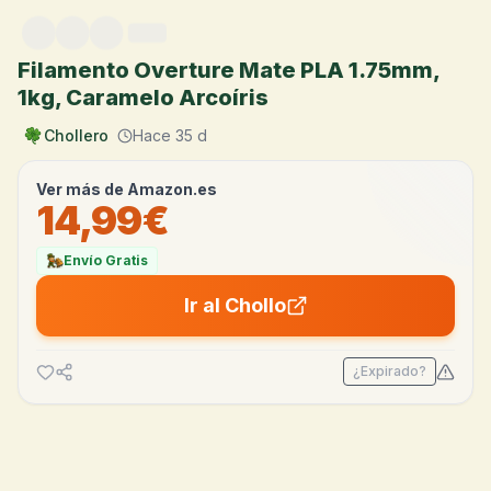
Saltar al contenido
Filamento Overture Mate PLA 1.75mm,
1kg, Caramelo Arcoíris
Chollero
Hace 35 d
Ver más de
Amazon.es
14,99€
Envío Gratis
Ir al Chollo
¿Expirado?