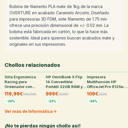
Bobina de filamento PLA mate de 1kg de la marca
OVERTURE en acabado Caramelo Arcoíris. Diseñado
para impresoras 3D FDM, este filamento de 1.75 mm
ofrece una precisión dimensional de +/- 0.02 mm. La
bobina está fabricada en cartón, lo que la hace más
sostenible. Ideal para quienes buscan acabados mate y
originales en sus impresiones.
Chollos relacionados
Silla Ergonómica
22
°
HP OmniBook X Flip
25
°
Impresora
22
°
Racing para
14 Convertible:
Multifunción HP
Ordenador con
Portátil 32GB RAM y
OfficeJet Pro 9125e:
Reposapiés y
SSD 1TB
WiFi, Fax, Dúplex
119,99€
999€
109€
149,99
€
1299
€
239
€
Reposacabezas,
Cuero Sintético Negro
-
20
%
-
23
%
-
54
%
Ver más de Informática
¡No te pierdas ningún chollo así!