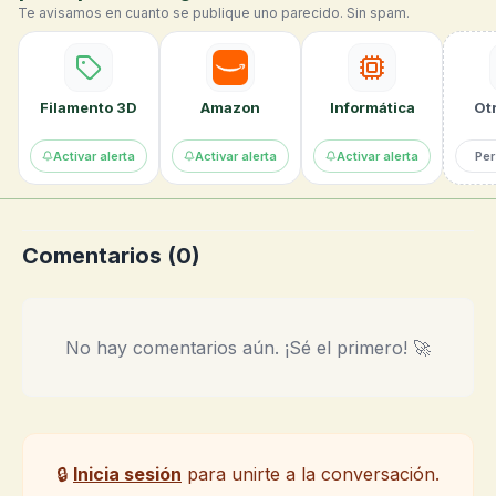
Te avisamos en cuanto se publique uno parecido. Sin spam.
Filamento 3D
Amazon
Informática
Otr
Activar alerta
Activar alerta
Activar alerta
Per
Comentarios (
0
)
No hay comentarios aún. ¡Sé el primero! 🚀
🔒
Inicia sesión
para unirte a la conversación.